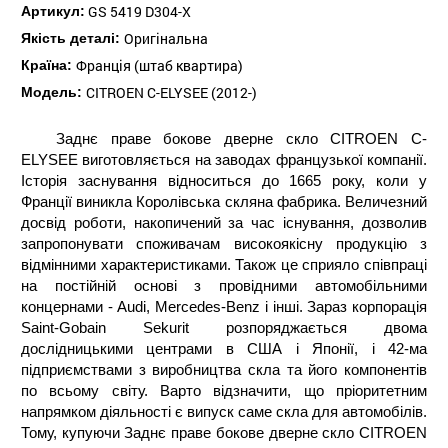
GS 5419 D304-X
Артикул:
Оригінальна
Якість деталі:
Франція (штаб квартира)
Країна:
CITROEN C-ELYSEE (2012-)
Модель:
Заднє праве бокове дверне скло CITROEN C-
ELYSEE виготовляється на заводах французької компанії.
Історія заснування відноситься до 1665 року, коли у
Франції виникла Королівська скляна фабрика. Величезний
досвід роботи, накопичений за час існування, дозволив
запропонувати споживачам високоякісну продукцію з
відмінними характеристиками. Також це сприяло співпраці
на постійній основі з провідними автомобільними
концернами - Audi, Mercedes-Benz і інші. Зараз корпорація
Saint-Gobain Sekurit розпоряджається двома
дослідницькими центрами в США і Японії, і 42-ма
підприємствами з виробництва скла та його компонентів
по всьому світу. Варто відзначити, що пріоритетним
напрямком діяльності є випуск саме скла для автомобілів.
Тому, купуючи Заднє праве бокове дверне скло CITROEN