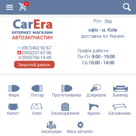
0
Рус
Укр
офіс - м. Київ
доставка по Україні
(067)462-92-67
Графік работи:
(050)337-67-06
Пн-Пт:
9:00 - 19:00
(093)700-19-49
Сб:
10:00 - 14:00
Зворотній дзвінок
Фари
Ліхтар
Протитуманка
Дзеркала
Бампер
Капот
Скло
Охолодження
Крила
Багажники
Аксесуари
Весь каталог