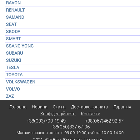
RAVON
RENAULT
SAMAND
SEAT
SKODA
SMART
SSANG YONG
SUBARU
SUZUKI
TESLA
TOYOTA
VOLKSWAGEN
VOLVO
ZAZ
Головна
Новини
Статті
Доставка і оплата
Гарантія
Конфіденційність
Контакти
+38(093)700-19-49
+38(067)462-92-67
+38(050)337-67-06
Магазин працює пн.-пт. с 09:00-19:00, субота 10:00-14:00
2021 «CarEra». Всі права захищено.