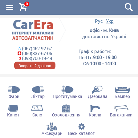
0
Рус
Укр
офіс - м. Київ
доставка по Україні
(067)462-92-67
Графік работи:
(050)337-67-06
Пн-Пт:
9:00 - 19:00
(093)700-19-49
Сб:
10:00 - 14:00
Зворотній дзвінок
Фари
Ліхтар
Протитуманка
Дзеркала
Бампер
Капот
Скло
Охолодження
Крила
Багажники
Аксесуари
Весь каталог