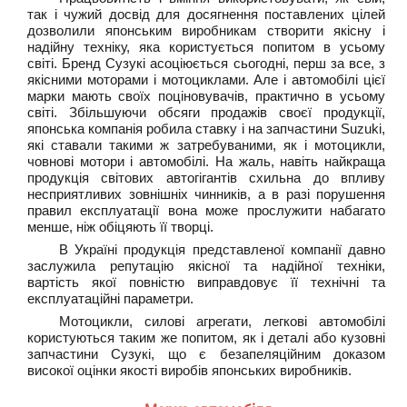
так і чужий досвід для досягнення поставлених цілей
дозволили японським виробникам створити якісну і
надійну техніку, яка користується попитом в усьому
світі. Бренд Сузукі асоціюється сьогодні, перш за все, з
якісними моторами і мотоциклами. Але і автомобілі цієї
марки мають своїх поціновувачів, практично в усьому
світі. Збільшуючи обсяги продажів своєї продукції,
японська компанія робила ставку і на запчастини Suzuki,
які ставали такими ж затребуваними, як і мотоцикли,
човнові мотори і автомобілі. На жаль, навіть найкраща
продукція світових автогігантів схильна до впливу
несприятливих зовнішніх чинників, а в разі порушення
правил експлуатації вона може прослужити набагато
менше, ніж обіцяють її творці.
В Україні продукція представленої компанії давно
заслужила репутацію якісної та надійної техніки,
вартість якої повністю виправдовує її технічні та
експлуатаційні параметри.
Мотоцикли, силові агрегати, легкові автомобілі
користуються таким же попитом, як і деталі або кузовні
запчастини Сузукі, що є безапеляційним доказом
високої оцінки якості виробів японських виробників.