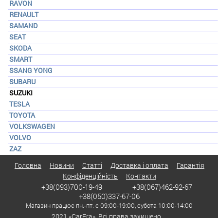
RAVON
RENAULT
SAMAND
SEAT
SKODA
SMART
SSANG YONG
SUBARU
SUZUKI
TESLA
TOYOTA
VOLKSWAGEN
VOLVO
ZAZ
Головна
Новини
Статті
Доставка і оплата
Гарантія
Конфіденційність
Контакти
+38(093)700-19-49
+38(067)462-92-67
+38(050)337-67-06
Магазин працює пн.-пт. с 09:00-19:00, субота 10:00-14:00
2021 «CarEra». Всі права захищено.