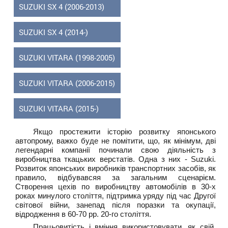
SUZUKI SX 4 (2006-2013)
SUZUKI SX 4 (2014-)
SUZUKI VITARA (1998-2005)
SUZUKI VITARA (2006-2015)
SUZUKI VITARA (2015-)
Якщо простежити історію розвитку японського
автопрому, важко буде не помітити, що, як мінімум, дві
легендарні компанії починали свою діяльність з
виробництва ткацьких верстатів. Одна з них - Suzuki.
Розвиток японських виробників транспортних засобів, як
правило, відбувавсяя за загальним сценарієм.
Створення цехів по виробництву автомобілів в 30-х
роках минулого століття, підтримка уряду під час Другої
світової війни, занепад після поразки та окупації,
відродження в 60-70 рр. 20-го століття.
Працьовитість і вміння використовувати, як свій,