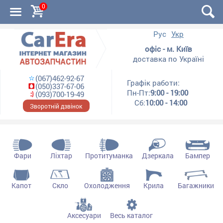
0
Рус
Укр
офіс - м. Київ
доставка по Україні
(067)462-92-67
Графік работи:
(050)337-67-06
Пн-Пт:
9:00 - 19:00
(093)700-19-49
Сб:
10:00 - 14:00
Зворотній дзвінок
Фари
Ліхтар
Протитуманка
Дзеркала
Бампер
Капот
Скло
Охолодження
Крила
Багажники
Аксесуари
Весь каталог