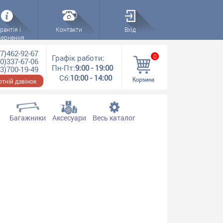
рантія і
Контакти
Вхід
вернення
7)462-92-67
0
Графік работи:
0)337-67-06
Пн-Пт:
9:00 - 19:00
3)700-19-49
Сб:
10:00 - 14:00
тній дзвінок
Багажники
Аксесуари
Весь каталог