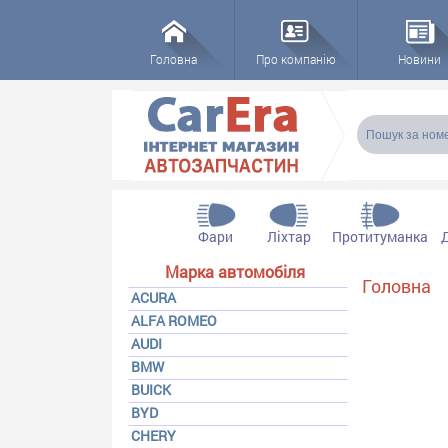
Головна
Про компанію
Новини
Пошукова
Пошук
Фари
Ліхтар
Протитуманка
Марка автомобіля
Ви є тут
Головна
ACURA
ALFA ROMEO
AUDI
BMW
BUICK
BYD
CHERY