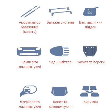
Амортизатор
Багажні системи
Бак, масляний
багажника
піддон
(капота)
Бампер та
Задній ліхтар
Захист та пороги
комплектуючі
Дзеркала та
Капот та
Килимки
комплектуючі
комплектуючі