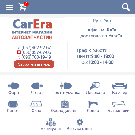
0
Рус
Укр
офіс - м. Київ
доставка по Україні
(067)462-92-67
Графік работи:
(050)337-67-06
Пн-Пт:
9:00 - 19:00
(093)700-19-49
Сб:
10:00 - 14:00
Зворотній дзвінок
Фари
Ліхтар
Протитуманка
Дзеркала
Бампер
Капот
Скло
Охолодження
Крила
Багажники
Аксесуари
Весь каталог