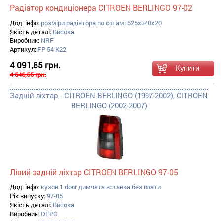
Радіатор кондиціонера CITROEN BERLINGO 97-02
Дод. інфо:
розміри радіатора по сотам: 625x340x20
Якість деталі:
Висока
Виробник:
NRF
Артикул:
FP 54 K22
4 091,85 грн.
4 546,55 грн.
Задній ліхтар - CITROEN BERLINGO (1997-2002), CITROEN
BERLINGO (2002-2007)
Лівий задній ліхтар CITROEN BERLINGO 97-05
Дод. інфо:
кузов 1 door димчата вставка без плати
Рік випуску:
97-05
Якість деталі:
Висока
Виробник:
DEPO