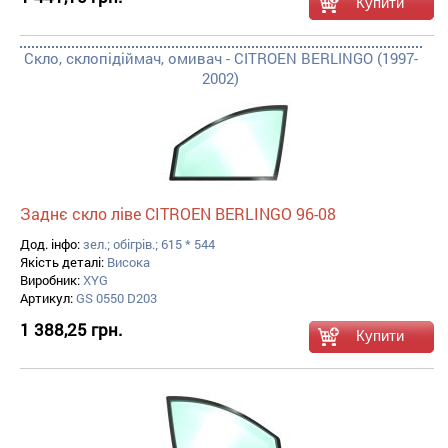
Скло, склопідіймач, омивач - CITROEN BERLINGO (1997-
2002)
Заднє скло ліве CITROEN BERLINGO 96-08
Дод. інфо:
зел.; обігрів.; 615 * 544
Якість деталі:
Висока
Виробник:
XYG
Артикул:
GS 0550 D203
1 388,25 грн.