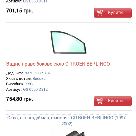
Артикул:
GS 0550 D311
701,15 грн.
Заднє праве бокове скло CITROEN BERLINGO
Дод. інфо:
зел.; 533 * 707
Якість деталі:
Висока
Виробник:
XYG
Артикул:
GS 0550 D312
754,80 грн.
Скло, склопідіймач, омивач - CITROEN BERLINGO (1997-
2002)