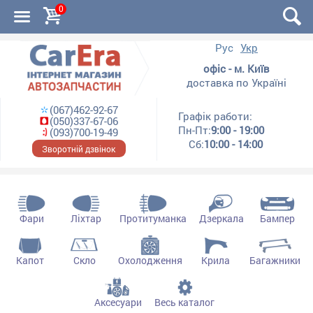
0
Рус
Укр
офіс - м. Київ
доставка по Україні
(067)462-92-67
Графік работи:
(050)337-67-06
Пн-Пт:
9:00 - 19:00
(093)700-19-49
Сб:
10:00 - 14:00
Зворотній дзвінок
Фари
Ліхтар
Протитуманка
Дзеркала
Бампер
Капот
Скло
Охолодження
Крила
Багажники
Аксесуари
Весь каталог