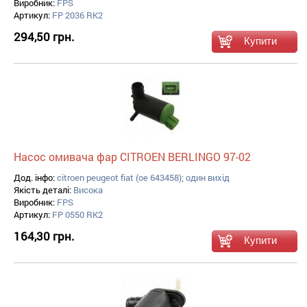
Виробник:
FPS
Артикул:
FP 2036 RK2
294,50 грн.
Насос омивача фар CITROEN BERLINGO 97-02
Дод. інфо:
citroen peugeot fiat (oe 643458); один вихід
Якість деталі:
Висока
Виробник:
FPS
Артикул:
FP 0550 RK2
164,30 грн.