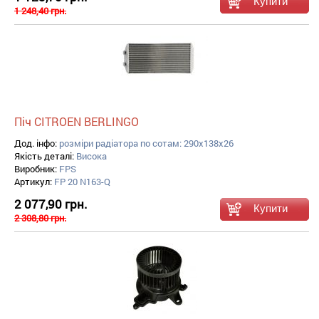
1 248,40 грн.
Піч CITROEN BERLINGO
Дод. інфо:
розміри радіатора по сотам: 290x138x26
Якість деталі:
Висока
Виробник:
FPS
Артикул:
FP 20 N163-Q
2 077,90 грн.
2 308,80 грн.