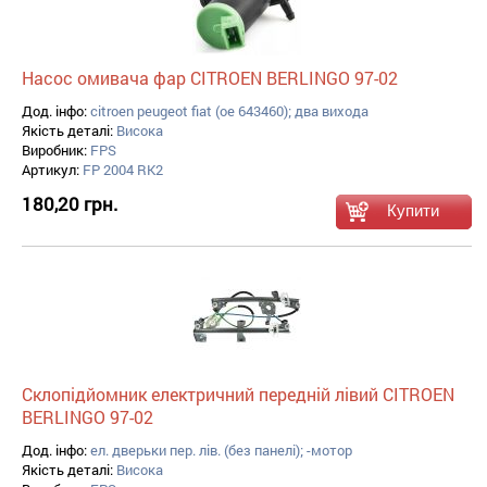
Насос омивача фар CITROEN BERLINGO 97-02
Дод. інфо:
citroen peugeot fiat (oe 643460); два вихода
Якість деталі:
Висока
Виробник:
FPS
Артикул:
FP 2004 RK2
180,20 грн.
Склопідйомник електричний передній лівий CITROEN
BERLINGO 97-02
Дод. інфо:
ел. дверьки пер. лів. (без панелі); -мотор
Якість деталі:
Висока