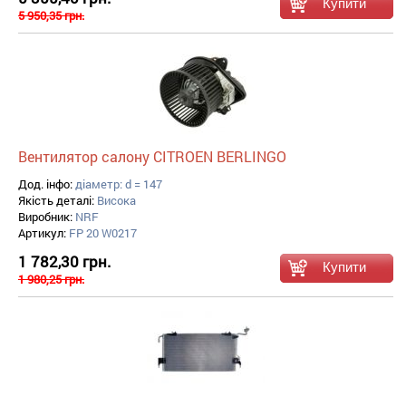
5 950,35 грн.
Вентилятор салону CITROEN BERLINGO
Дод. інфо:
діаметр: d = 147
Якість деталі:
Висока
Виробник:
NRF
Артикул:
FP 20 W0217
1 782,30 грн.
1 980,25 грн.