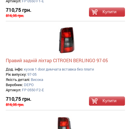
Артикул:
FP 0550 F1-E
710,75 грн.
816,95 грн.
Правий задній ліхтар CITROEN BERLINGO 97-05
Дод. інфо:
кузов 1 door димчата вставка без плати
Рік випуску:
97-05
Якість деталі:
Висока
Виробник:
DEPO
Артикул:
FP 0550 F2-E
710,75 грн.
816,95 грн.