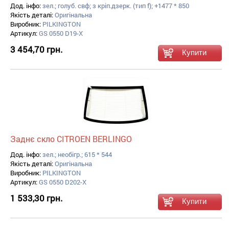
Дод. інфо:
зел.; голуб. свф; з кріп.дзерк. (тип f); +1477 * 850
Якість деталі:
Оригінальна
Виробник:
PILKINGTON
Артикул:
GS 0550 D19-X
3 454,70 грн.
Заднє скло CITROEN BERLINGO
Дод. інфо:
зел.; необігр.; 615 * 544
Якість деталі:
Оригінальна
Виробник:
PILKINGTON
Артикул:
GS 0550 D202-X
1 533,30 грн.