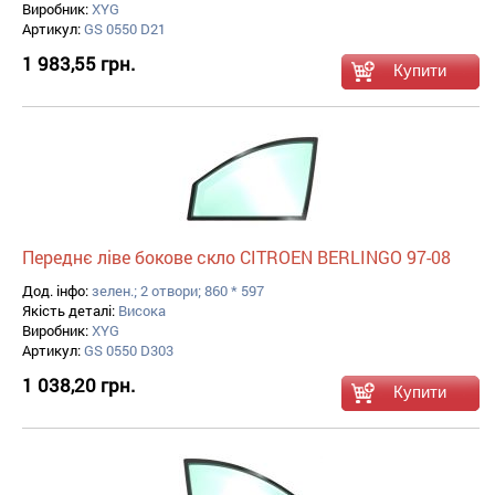
Виробник:
XYG
Артикул:
GS 0550 D21
1 983,55 грн.
Переднє ліве бокове скло CITROEN BERLINGO 97-08
Дод. інфо:
зелен.; 2 отвори; 860 * 597
Якість деталі:
Висока
Виробник:
XYG
Артикул:
GS 0550 D303
1 038,20 грн.