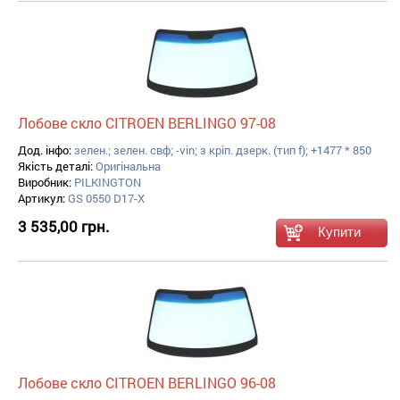
Лобове скло CITROEN BERLINGO 97-08
Дод. інфо:
зелен.; зелен. свф; -vin; з кріп. дзерк. (тип f); +1477 * 850
Якість деталі:
Оригінальна
Виробник:
PILKINGTON
Артикул:
GS 0550 D17-X
3 535,00 грн.
Лобове скло CITROEN BERLINGO 96-08