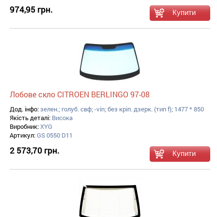
974,95 грн.
Лобове скло CITROEN BERLINGO 97-08
Дод. інфо:
зелен.; голуб. свф; -vin; без кріп. дзерк. (тип f); 1477 * 850
Якість деталі:
Висока
Виробник:
XYG
Артикул:
GS 0550 D11
2 573,70 грн.