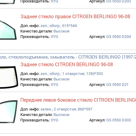
Производитель:
XYG
Артикул:
GS 0550 D203
Заднее стекло правое CITROEN BERLINGO 96-08
Доп. инфо:
зел.; обогр.; 615*544
Качество детали:
Высокое
Производитель:
XYG
Артикул:
GS 0550 D204
кло, стеклоподъемник, омыватель - CITROEN BERLINGO (1997-2
Заднее стекло CITROEN BERLINGO 96-08
Доп. инфо:
зел.; обогр.; 1 отверстие; 1350*553
Качество детали:
Высокое
Производитель:
XYG
Артикул:
GS 0550 D21
Переднее левое боковое стекло CITROEN BERLING
Доп. инфо:
зелен.; 2 отверстия; 860*597
Качество детали:
Высокое
Производитель:
XYG
Артикул:
GS 0550 D303