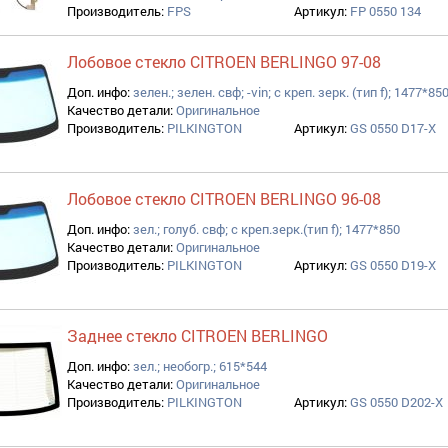
Производитель:
FPS
Артикул:
FP 0550 134
Лобовое стекло CITROEN BERLINGO 97-08
Доп. инфо:
зелен.; зелен. свф; -vin; с креп. зерк. (тип f); 1477*85
Качество детали:
Оригинальное
Производитель:
PILKINGTON
Артикул:
GS 0550 D17-X
Лобовое стекло CITROEN BERLINGO 96-08
Доп. инфо:
зел.; голуб. свф; с креп.зерк.(тип f); 1477*850
Качество детали:
Оригинальное
Производитель:
PILKINGTON
Артикул:
GS 0550 D19-X
Заднее стекло CITROEN BERLINGO
Доп. инфо:
зел.; необогр.; 615*544
Качество детали:
Оригинальное
Производитель:
PILKINGTON
Артикул:
GS 0550 D202-X