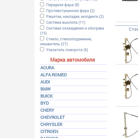
Apply Передняя фара filter
Передняя фара (8)
Apply Передняя фара filter
Apply Противотуманная фара filter
Противотуманная фара (2)
Apply Противотуманная ф
Apply Решетки, накладки, молдинги filter
Решетки, накладки, молдинги (2)
Apply Решетки, накл
Apply Система выхлопа filter
Система выхлопа (11)
Apply Система выхлопа filter
Apply Система охлаждения и обогрева filter
Система охлаждения и обогрева
Сте
(15)
Apply Система охлаждения и обогрева filter
Apply Стекло, стеклоподъемник, омыватель filter
Стекло, стеклоподъемник,
омыватель (27)
Apply Стекло, стеклоподъемник, омывате
Apply Указатель поворота filter
Указатель поворота (6)
Apply Указатель поворота fil
Марка автомобиля
ACURA
ALFA ROMEO
AUDI
BMW
BUICK
BYD
CHERY
CHEVROLET
CHRYSLER
CITROEN