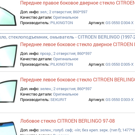
Переднее правое боковое дверное стекло CITROE
Доп. инфо:
зел.; 2 отверстия; 860*597
Качество детали:
Оригинальное
Производитель:
PILKINGTON
Артикул:
GS 0550 D304-X
кло, стеклоподъемник, омыватель - CITROEN BERLINGO (1997-2
Переднее левое боковое стекло дверное CITROEN
Доп. инфо:
прозр.; 2 отверстия; 860*597
Качество детали:
Оригинальное
Производитель:
PILKINGTON
Артикул:
GS 0550 D305-X
Переднее левое боковое стекло CITROEN BERLING
Доп. инфо:
зелен.; 2 отверстия; 860*597
Качество детали:
Оригинальное
Производитель:
SEKURIT
Артикул:
GS 0550 D303-X
Лобовое стекло CITROEN BERLINGO 97-08
Доп. инфо:
зелен.; голуб. свф; -vin; без креп. зерк. (тип f); 1477*