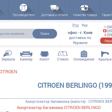
Производители
Доставка и оплата
Качество товара
Гарант
ска
Рус
Укр
(06
(05
офис - г. Киев
(09
доставка по
Обра
Украине
Зеркала
Бампер
Капот
Стекло
Охлаждение
Крылья
CITROEN
ктующие filter
CITROEN BERLINGO (199
плектующие filter
Амортизатор багажника (капота) - CITROEN BER
ющие filter
рылки, ремчасти filter
Амортизатор багажника CITROEN BERLINGO
ктующие filter