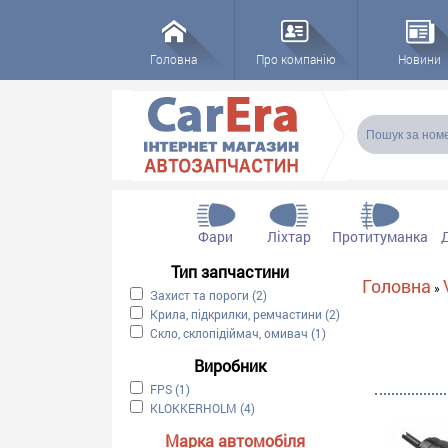
Головна
Про компанію
Новини
Пошукова
Пошук
Фари
Ліхтар
Протитуманка
Тип запчастини
Ви є тут
Головна
»
Apply Захист та пороги filter
Захист та пороги (2)
Apply Захист та пороги filter
Apply Крила, підкрилки, ремчастини filter
Крила, підкрилки, ремчастини (2)
Apply Крила, підкри
Apply Скло, склопідіймач, омивач filter
Скло, склопідіймач, омивач (1)
Apply Скло, склопідій
Виробник
Apply FPS filter
FPS (1)
Apply FPS filter
Apply KLOKKERHOLM filter
KLOKKERHOLM (4)
Apply KLOKKERHOLM filter
Марка автомобіля