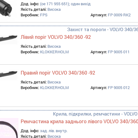
Дод. інфо:
(oe 171 955 651); один вихід
Якість деталі:
Висока
Виробник:
FPS
Артикул:
FP 0009 RK2
Захист та пороги - VOLVO 340/3
Лівий поріг VOLVO 340/360 -92
Якість деталі:
Висока
Виробник:
KLOKKERHOLM
Артикул:
FP 9005 011
Правий поріг VOLVO 340/360 -92
Якість деталі:
Висока
Виробник:
KLOKKERHOLM
Артикул:
FP 9005 012
Крила, підкрилки, ремчастини - VOLVO
Ремчастина крила заднього лівого VOLVO 340/360
Дод. інфо:
зад. лів. внутр.
Якість деталі:
Висока