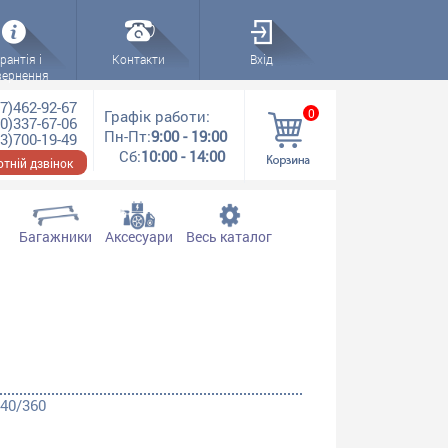
рантія і
Контакти
Вхід
вернення
7)462-92-67
0
Графік работи:
0)337-67-06
Пн-Пт:
9:00 - 19:00
3)700-19-49
Сб:
10:00 - 14:00
тній дзвінок
Багажники
Аксесуари
Весь каталог
340/360