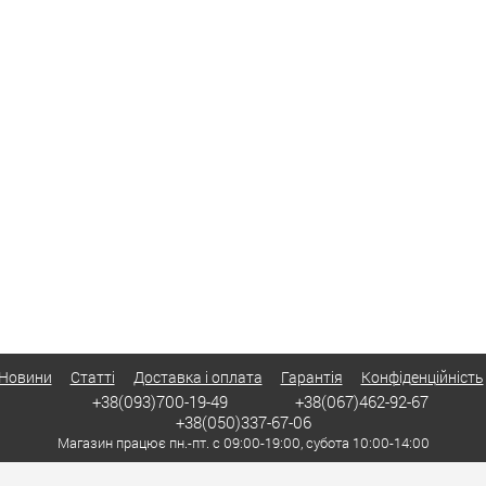
Новини
Статті
Доставка і оплата
Гарантія
Конфіденційність
+38(093)700-19-49
+38(067)462-92-67
+38(050)337-67-06
Магазин працює пн.-пт. с 09:00-19:00, субота 10:00-14:00