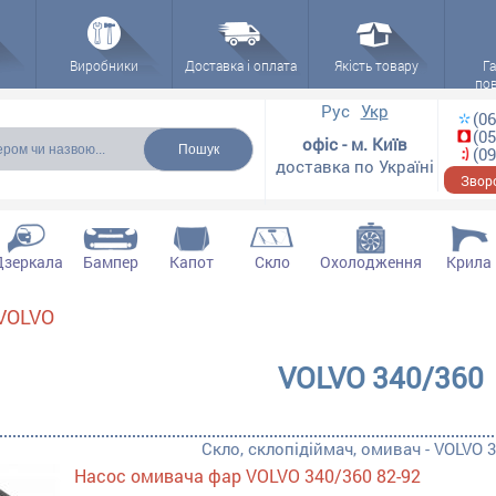
Виробники
Доставка і оплата
Якість товару
Га
по
 форма
Рус
Укр
(06
(05
офіс - м. Київ
(09
доставка по Україні
Зворо
Дзеркала
Бампер
Капот
Скло
Охолодження
Крила
VOLVO
лки, ремчастини filter
VOLVO 340/360
мач, омивач filter
Скло, склопідіймач, омивач - VOLVO 
Насос омивача фар VOLVO 340/360 82-92