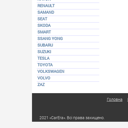
RENAULT
SAMAND
SEAT
SKODA
SMART
SSANG YONG
SUBARU
SUZUKI
TESLA
TOYOTA
VOLKSWAGEN
VOLVO
ZAZ
Головна
2021 «CarEra». Всі права захищено.