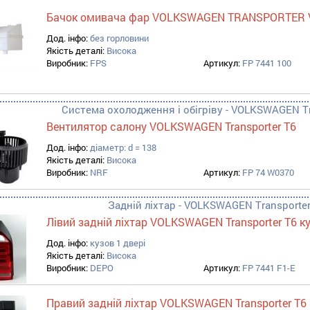
Бачок омивача фар VOLKSWAGEN TRANSPORTER V
Дод. інфо:
без горловини
Якість деталі:
Висока
Виробник:
FPS
Артикул:
FP 7441 100
Система охолодження і обігріву - VOLKSWAGEN Tra
Вентилятор салону VOLKSWAGEN Transporter T6
Дод. інфо:
діаметр: d = 138
Якість деталі:
Висока
Виробник:
NRF
Артикул:
FP 74 W0370
Задній ліхтар - VOLKSWAGEN Transporter 
Лівий задній ліхтар VOLKSWAGEN Transporter T6 ку
Дод. інфо:
кузов 1 двері
Якість деталі:
Висока
Виробник:
DEPO
Артикул:
FP 7441 F1-E
Правий задній ліхтар VOLKSWAGEN Transporter T6 