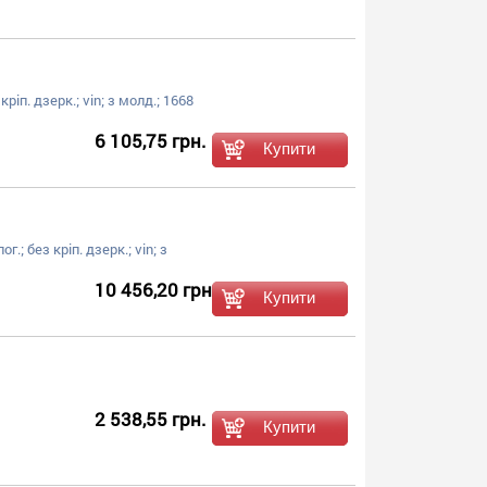
 кріп. дзерк.; vin; з молд.; 1668
6 105,75 грн.
ог.; без кріп. дзерк.; vin; з
10 456,20 грн.
2 538,55 грн.