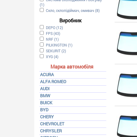
(1)
Apply Система охолодження і обігріву filter
Apply Скло, склопідіймач, омивач filter
Скло, склопідіймач, омивач (8)
Apply Скло, склопідій
Виробник
Apply DEPO filter
DEPO (12)
Apply DEPO filter
Apply FPS filter
FPS (43)
Apply FPS filter
Apply NRF filter
NRF (1)
Apply NRF filter
Apply PILKINGTON filter
PILKINGTON (1)
Apply PILKINGTON filter
Apply SEKURIT filter
SEKURIT (2)
Apply SEKURIT filter
Apply XYG filter
XYG (4)
Apply XYG filter
Марка автомобіля
ACURA
ALFA ROMEO
AUDI
BMW
BUICK
BYD
CHERY
CHEVROLET
CHRYSLER