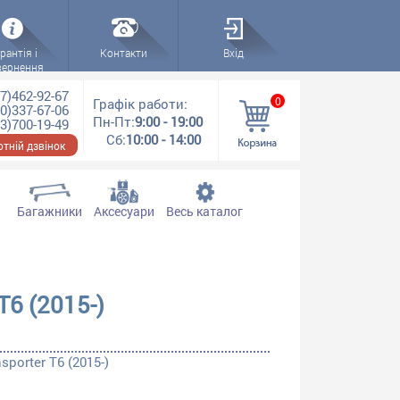
рантія і
Контакти
Вхід
вернення
7)462-92-67
0
Графік работи:
0)337-67-06
Пн-Пт:
9:00 - 19:00
3)700-19-49
Сб:
10:00 - 14:00
тній дзвінок
Багажники
Аксесуари
Весь каталог
6 (2015-)
porter T6 (2015-)