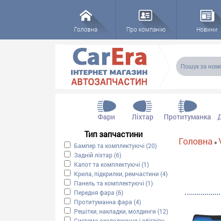
Головна
Про компанію
Новини
Пошукова
Пошук
Фари
Ліхтар
Протитуманка
Тип запчастини
Ви є тут
Головна
»
Apply Бампер та комплектуючі filter
Бампер та комплектуючі (20)
Apply Бампер та компле
Apply Задній ліхтар filter
Задній ліхтар (6)
Apply Задній ліхтар filter
Apply Капот та комплектуючі filter
Капот та комплектуючі (1)
Apply Капот та комплектую
Apply Крила, підкрилки, ремчастини filter
Крила, підкрилки, ремчастини (4)
Apply Крила, підкри
Apply Панель та комплектуючі filter
Панель та комплектуючі (1)
Apply Панель та комплек
Apply Передня фара filter
Передня фара (6)
Apply Передня фара filter
Apply Протитуманна фара filter
Протитуманна фара (4)
Apply Протитуманна фара fil
Apply Решітки, накладки, молдинги filter
Решітки, накладки, молдинги (12)
Apply Решітки, нак
Apply Система охолодження і обігріву filter
Система охолодження і обігріву