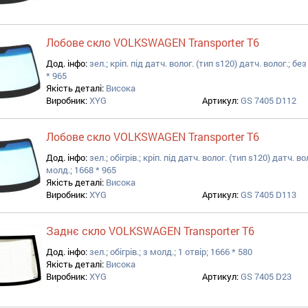
Лобове скло VOLKSWAGEN Transporter T6
Дод. інфо:
зел.; кріп. під датч. волог. (тип s120) датч. волог.; без
* 965
Якість деталі:
Висока
Виробник:
XYG
Артикул:
GS 7405 D112
Лобове скло VOLKSWAGEN Transporter T6
Дод. інфо:
зел.; обігрів.; кріп. під датч. волог. (тип s120) датч. вол
молд.; 1668 * 965
Якість деталі:
Висока
Виробник:
XYG
Артикул:
GS 7405 D113
Заднє скло VOLKSWAGEN Transporter T6
Дод. інфо:
зел.; обігрів.; з молд.; 1 отвір; 1666 * 580
Якість деталі:
Висока
Виробник:
XYG
Артикул:
GS 7405 D23