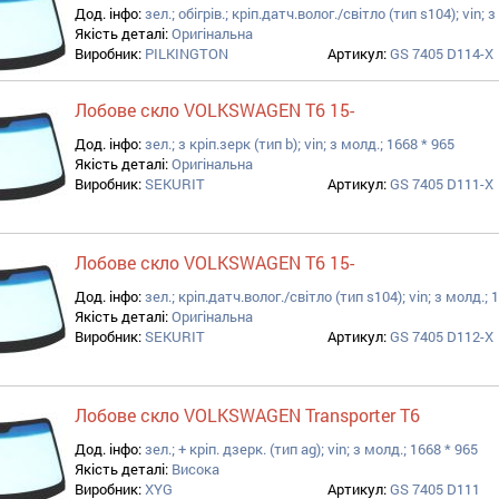
Дод. інфо:
зел.; обігрів.; кріп.датч.волог./світло (тип s104); vin; 
Якість деталі:
Оригінальна
мач, омивач filter
Виробник:
PILKINGTON
Артикул:
GS 7405 D114-X
Лобове скло VOLKSWAGEN T6 15-
Дод. інфо:
зел.; з кріп.зерк (тип b); vin; з молд.; 1668 * 965
Якість деталі:
Оригінальна
Виробник:
SEKURIT
Артикул:
GS 7405 D111-X
Лобове скло VOLKSWAGEN T6 15-
Дод. інфо:
зел.; кріп.датч.волог./світло (тип s104); vin; з молд.; 
Якість деталі:
Оригінальна
Виробник:
SEKURIT
Артикул:
GS 7405 D112-X
Лобове скло VOLKSWAGEN Transporter T6
Дод. інфо:
зел.; + кріп. дзерк. (тип ag); vin; з молд.; 1668 * 965
Якість деталі:
Висока
Виробник:
XYG
Артикул:
GS 7405 D111