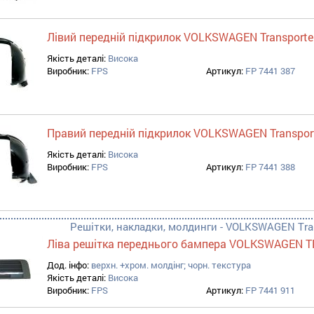
Лівий передній підкрилок VOLKSWAGEN Transporte
Якість деталі:
Висока
Виробник:
FPS
Артикул:
FP 7441 387
Правий передній підкрилок VOLKSWAGEN Transport
Якість деталі:
Висока
Виробник:
FPS
Артикул:
FP 7441 388
Решітки, накладки, молдинги - VOLKSWAGEN Trans
Ліва решітка переднього бампера VOLKSWAGEN T
Дод. інфо:
верхн. +хром. молдінг; чорн. текстура
Якість деталі:
Висока
Виробник:
FPS
Артикул:
FP 7441 911