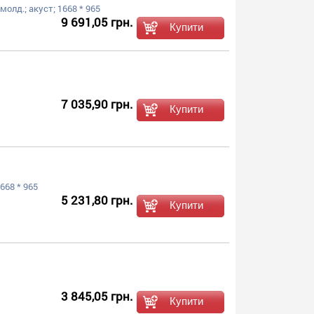
з молд.; акуст; 1668 * 965
9 691,05 грн.
7 035,90 грн.
1668 * 965
5 231,80 грн.
3 845,05 грн.