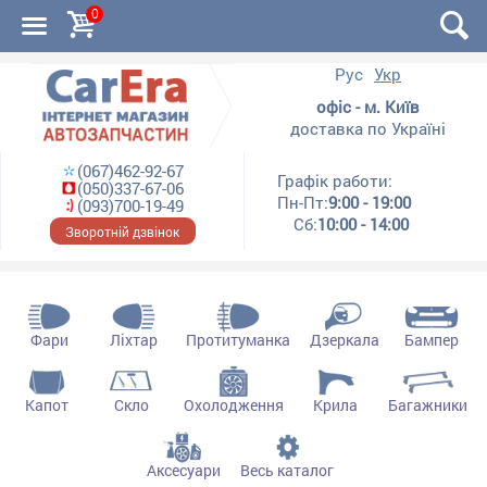
0
Рус
Укр
офіс - м. Київ
доставка по Україні
(067)462-92-67
Графік работи:
(050)337-67-06
Пн-Пт:
9:00 - 19:00
(093)700-19-49
Сб:
10:00 - 14:00
Зворотній дзвінок
Фари
Ліхтар
Протитуманка
Дзеркала
Бампер
Капот
Скло
Охолодження
Крила
Багажники
Аксесуари
Весь каталог