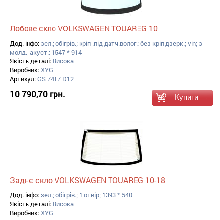
Лобове скло VOLKSWAGEN TOUAREG 10
Дод. інфо:
зел.; обігрів.; кріп .під датч.волог.; без кріп.дзерк.; vin; з
молд.; акуст.; 1547 * 914
Якість деталі:
Висока
Виробник:
XYG
Артикул:
GS 7417 D12
10 790,70 грн.
Заднє скло VOLKSWAGEN TOUAREG 10-18
Дод. інфо:
зел.; обігрів.; 1 отвір; 1393 * 540
Якість деталі:
Висока
Виробник:
XYG