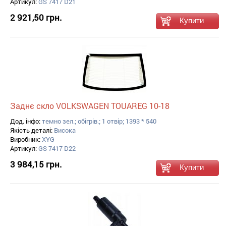
Артикул:
GS 7417 D21
2 921,50 грн.
Заднє скло VOLKSWAGEN TOUAREG 10-18
Дод. інфо:
темно зел.; обігрів.; 1 отвір; 1393 * 540
Якість деталі:
Висока
Виробник:
XYG
Артикул:
GS 7417 D22
3 984,15 грн.