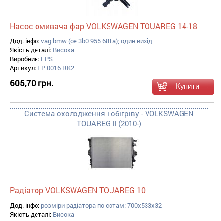
Насос омивача фар VOLKSWAGEN TOUAREG 14-18
Дод. інфо:
vag bmw (oe 3b0 955 681a); один вихід
Якість деталі:
Висока
Виробник:
FPS
Артикул:
FP 0016 RK2
605,70 грн.
Система охолодження і обігріву - VOLKSWAGEN
TOUAREG II (2010-)
Радіатор VOLKSWAGEN TOUAREG 10
Дод. інфо:
розміри радіатора по сотам: 700x533x32
Якість деталі:
Висока