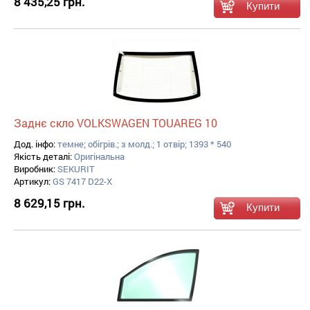
8 435,25 грн.
Заднє скло VOLKSWAGEN TOUAREG 10
Дод. інфо:
темне; обігрів.; з молд.; 1 отвір; 1393 * 540
Якість деталі:
Оригінальна
Виробник:
SEKURIT
Артикул:
GS 7417 D22-X
8 629,15 грн.