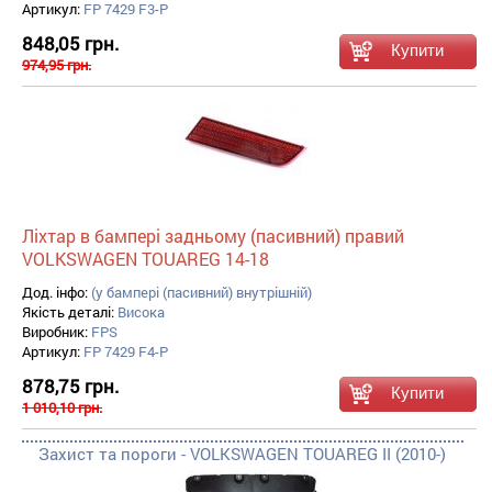
Артикул:
FP 7429 F3-P
848,05 грн.
974,95 грн.
Ліхтар в бампері задньому (пасивний) правий
VOLKSWAGEN TOUAREG 14-18
Дод. інфо:
(у бампері (пасивний) внутрішній)
Якість деталі:
Висока
Виробник:
FPS
Артикул:
FP 7429 F4-P
878,75 грн.
1 010,10 грн.
Захист та пороги - VOLKSWAGEN TOUAREG II (2010-)