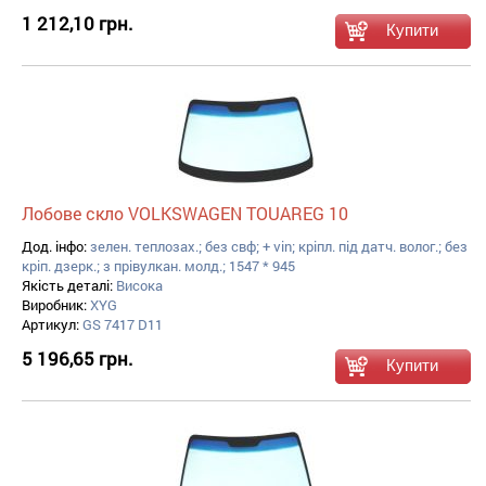
1 212,10 грн.
Лобове скло VOLKSWAGEN TOUAREG 10
Дод. інфо:
зелен. теплозах.; без свф; + vin; кріпл. під датч. волог.; без
кріп. дзерк.; з прівулкан. молд.; 1547 * 945
Якість деталі:
Висока
Виробник:
XYG
Артикул:
GS 7417 D11
5 196,65 грн.