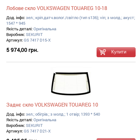
Лобове скло VOLKSWAGEN TOUAREG 10-18
Дод. інфо:
зел.; кріп.датч.волог./світло (тип s136); vin; з молд.; акуст;
1547 * 945
Якість деталі:
Оригінальна
Виробник:
SEKURIT
Артикул:
GS 7417 D15-X
5 974,00 грн.
Заднє скло VOLKSWAGEN TOUAREG 10
Дод. інфо:
зел.; обігрів.; з молд.; 1 отвір; 1393 * 540
Якість деталі:
Оригінальна
Виробник:
SEKURIT
Артикул:
GS 7417 D21-X