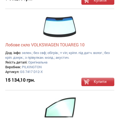
Лобове скло VOLKSWAGEN TOUAREG 10
Дод. інфо:
зелен.; без свф; обігрів.; + vin; кріпл. під датч. волог.; без
кріп. дзерк.; з прівулкан. молд.; акустич.
Якість деталі:
Оригінальна
Виробник:
PILKINGTON
Артикул:
GS 7417 D12-X
15 134,10 грн.