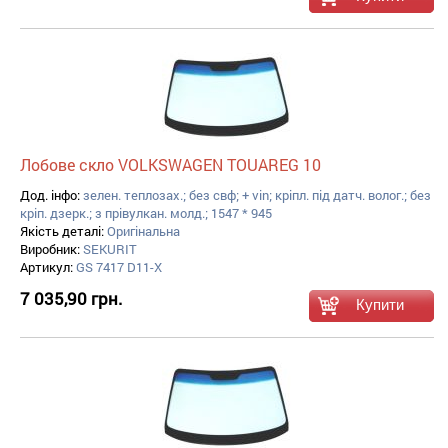
Лобове скло VOLKSWAGEN TOUAREG 10
Дод. інфо:
зелен. теплозах.; без свф; + vin; кріпл. під датч. волог.; без
кріп. дзерк.; з прівулкан. молд.; 1547 * 945
Якість деталі:
Оригінальна
Виробник:
SEKURIT
Артикул:
GS 7417 D11-X
7 035,90 грн.