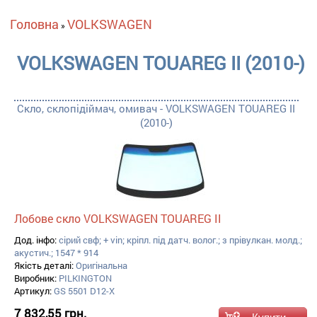
Ви є тут
Головна
VOLKSWAGEN
»
VOLKSWAGEN TOUAREG II (2010-)
Скло, склопідіймач, омивач - VOLKSWAGEN TOUAREG II
(2010-)
Лобове скло VOLKSWAGEN TOUAREG II
Дод. інфо:
сірий свф; + vin; кріпл. під датч. волог.; з прівулкан. молд.;
акустич.; 1547 * 914
Якість деталі:
Оригінальна
Виробник:
PILKINGTON
Артикул:
GS 5501 D12-X
7 832,55 грн.