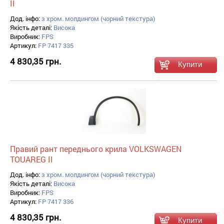
II
Дод. інфо:
з хром. молдингом (чорний текстура)
Якість деталі:
Висока
Виробник:
FPS
Артикул:
FP 7417 335
4 830,35 грн.
Правий рант переднього крила VOLKSWAGEN
TOUAREG II
Дод. інфо:
з хром. молдингом (чорний текстура)
Якість деталі:
Висока
Виробник:
FPS
Артикул:
FP 7417 336
4 830,35 грн.