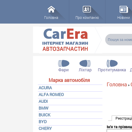
Головна
Про компанію
Новини
Пошукова
Пошук
Фари
Ліхтар
Протитуманка
Марка автомобіля
Ви є тут
Головна
»
ACURA
ALFA ROMEO
AUDI
BMW
BUICK
Основні в
Реєстрац
BYD
Ім'я та прізви
CHERY