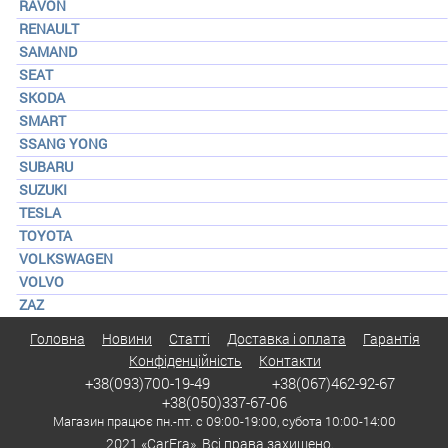
RAVON
RENAULT
SAMAND
SEAT
SKODA
SMART
SSANG YONG
SUBARU
SUZUKI
TESLA
TOYOTA
VOLKSWAGEN
VOLVO
ZAZ
Головна
Новини
Статті
Доставка і оплата
Гарантія
Конфіденційність
Контакти
+38(093)700-19-49
+38(067)462-92-67
+38(050)337-67-06
Магазин працює пн.-пт. с 09:00-19:00, субота 10:00-14:00
2021 «CarEra». Всі права захищено.