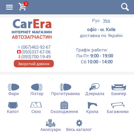
0
Рус
Укр
офіс - м. Київ
доставка по Україні
(067)462-92-67
Графік работи:
(050)337-67-06
Пн-Пт:
9:00 - 19:00
(093)700-19-49
Сб:
10:00 - 14:00
Зворотній дзвінок
Фари
Ліхтар
Протитуманка
Дзеркала
Бампер
Капот
Скло
Охолодження
Крила
Багажники
Аксесуари
Весь каталог