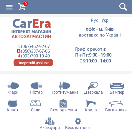
0
Рус
Укр
офіс - м. Київ
доставка по Україні
(067)462-92-67
Графік работи:
(050)337-67-06
Пн-Пт:
9:00 - 19:00
(093)700-19-49
Сб:
10:00 - 14:00
Зворотній дзвінок
Фари
Ліхтар
Протитуманка
Дзеркала
Бампер
Капот
Скло
Охолодження
Крила
Багажники
Аксесуари
Весь каталог