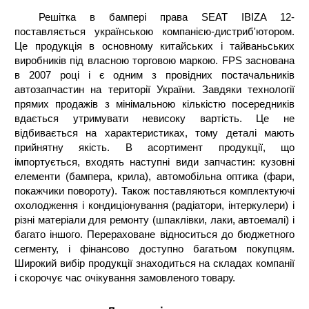
Решітка в бампері права SEAT IBIZA 12-
поставляється українською компанією-дистриб'ютором.
Це продукція в основному китайських і тайваньських
виробників під власною торговою маркою. FPS заснована
в 2007 році і є одним з провідних постачальників
автозапчастин на території України. Завдяки технології
прямих продажів з мінімальною кількістю посередників
вдається утримувати невисоку вартість. Це не
відбивається на характеристиках, тому деталі мають
прийнятну якість. В асортимент продукції, що
імпортується, входять наступні види запчастин: кузовні
елементи (бампера, крила), автомобільна оптика (фари,
покажчики повороту). Також поставляються комплектуючі
охолодження і кондиціонування (радіатори, інтеркулери) і
різні матеріали для ремонту (шпаклівки, лаки, автоемалі) і
багато іншого. Перераховане відноситься до бюджетного
сегменту, і фінансово доступно багатьом покупцям.
Широкий вибір продукції знаходиться на складах компанії
і скорочує час очікування замовленого товару.