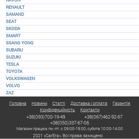
RENAULT
SAMAND
SEAT
SKODA
SMART
SSANG YONG
SUBARU
SUZUKI
TESLA
TOYOTA
VOLKSWAGEN
VOLVO
ZAZ
Головна
Новини
Статті
Доставка і оплата
Гарантія
Конфіденційність
Контакти
+38(093)700-19-49
+38(067)462-92-67
+38(050)337-67-06
Магазин працює пн.-пт. с 09:00-19:00, субота 10:00-14:00
2021 «CarEra». Всі права захищено.