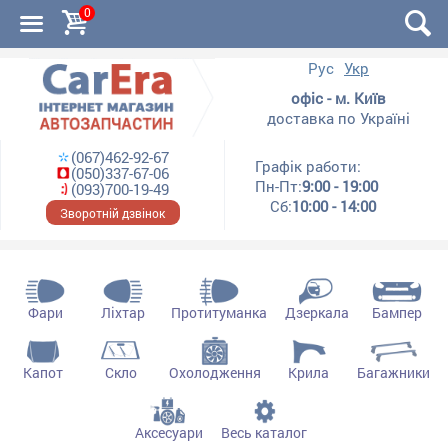
0
Рус
Укр
офіс - м. Київ
доставка по Україні
(067)462-92-67
Графік работи:
(050)337-67-06
Пн-Пт:
9:00 - 19:00
(093)700-19-49
Сб:
10:00 - 14:00
Зворотній дзвінок
Фари
Ліхтар
Протитуманка
Дзеркала
Бампер
Капот
Скло
Охолодження
Крила
Багажники
Аксесуари
Весь каталог