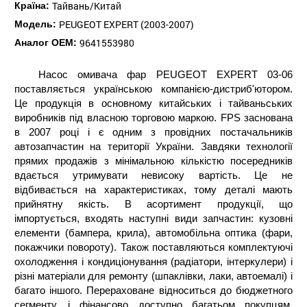
Тайвань/Китай
Країна:
PEUGEOT EXPERT (2003-2007)
Модель:
9641553980
Аналог ОЕМ:
Насос омивача фар PEUGEOT EXPERT 03-06
поставляється українською компанією-дистриб'ютором.
Це продукція в основному китайських і тайваньських
виробників під власною торговою маркою. FPS заснована
в 2007 році і є одним з провідних постачальників
автозапчастин на території України. Завдяки технології
прямих продажів з мінімальною кількістю посередників
вдається утримувати невисоку вартість. Це не
відбивається на характеристиках, тому деталі мають
прийнятну якість. В асортимент продукції, що
імпортується, входять наступні види запчастин: кузовні
елементи (бампера, крила), автомобільна оптика (фари,
покажчики повороту). Також поставляються комплектуючі
охолодження і кондиціонування (радіатори, інтеркулери) і
різні матеріали для ремонту (шпаклівки, лаки, автоемалі) і
багато іншого. Перераховане відноситься до бюджетного
сегменту, і фінансово доступно багатьом покупцям.