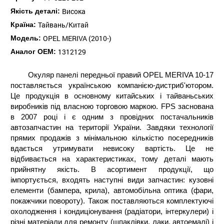
Висока
Якість деталі:
Тайвань/Китай
Країна:
OPEL MERIVA (2010-)
Модель:
1312129
Аналог ОЕМ:
Окуляр панелі передньої правий OPEL MERIVA 10-17
поставляється українською компанією-дистриб'ютором.
Це продукція в основному китайських і тайваньських
виробників під власною торговою маркою. FPS заснована
в 2007 році і є одним з провідних постачальників
автозапчастин на території України. Завдяки технології
прямих продажів з мінімальною кількістю посередників
вдається утримувати невисоку вартість. Це не
відбивається на характеристиках, тому деталі мають
прийнятну якість. В асортимент продукції, що
імпортується, входять наступні види запчастин: кузовні
елементи (бампера, крила), автомобільна оптика (фари,
покажчики повороту). Також поставляються комплектуючі
охолодження і кондиціонування (радіатори, інтеркулери) і
різні матеріали для ремонту (шпаклівки, лаки, автоемалі) і