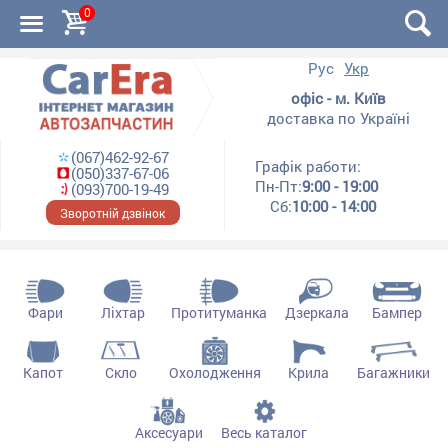
0
Рус
Укр
офіс - м. Київ
доставка по Україні
(067)462-92-67
Графік работи:
(050)337-67-06
Пн-Пт:
9:00 - 19:00
(093)700-19-49
Сб:
10:00 - 14:00
Зворотній дзвінок
Фари
Ліхтар
Протитуманка
Дзеркала
Бампер
Капот
Скло
Охолодження
Крила
Багажники
Аксесуари
Весь каталог