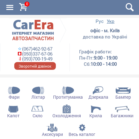
0
Рус
Укр
офіс - м. Київ
доставка по Україні
(067)462-92-67
Графік работи:
(050)337-67-06
Пн-Пт:
9:00 - 19:00
(093)700-19-49
Сб:
10:00 - 14:00
Зворотній дзвінок
Фари
Ліхтар
Протитуманка
Дзеркала
Бампер
Капот
Скло
Охолодження
Крила
Багажники
Аксесуари
Весь каталог