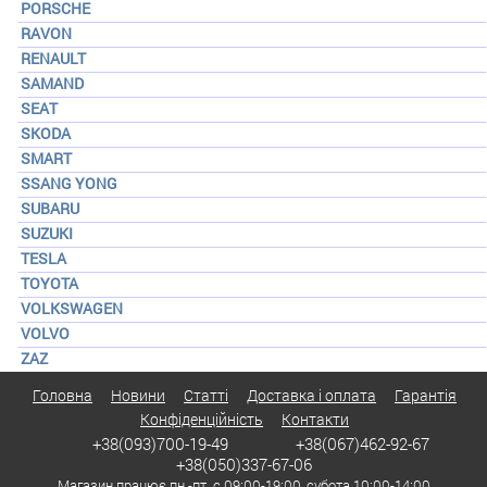
PORSCHE
RAVON
RENAULT
SAMAND
SEAT
SKODA
SMART
SSANG YONG
SUBARU
SUZUKI
TESLA
TOYOTA
VOLKSWAGEN
VOLVO
ZAZ
Головна
Новини
Статті
Доставка і оплата
Гарантія
Конфіденційність
Контакти
+38(093)700-19-49
+38(067)462-92-67
+38(050)337-67-06
Магазин працює пн.-пт. с 09:00-19:00, субота 10:00-14:00