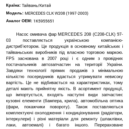
Тайвань/Китай
Країна:
MERCEDES CLK W208 (1997-2003)
Модель:
1K5955651
Аналог ОЕМ:
Насос омивача фар MERCEDES 208 (C208-CLK) 97-
03 поставляється українською компанією-
дистриб'ютором. Це продукція в основному китайських і
тайваньських виробників під власною торговою маркою.
FPS заснована в 2007 році і є одним з провідних
постачальників автозапчастин на території України.
Завдяки технології прямих продажів з мінімальною
кількістю посередників вдається утримувати невисоку
вартість. Це не відбивається на характеристиках, тому
деталі мають прийнятну якість. В асортимент продукції,
що імпортується, входять наступні види запчастин:
кузовні елементи (бампера, крила), автомобільна оптика
(фари, покажчики повороту). Також поставляються
комплектуючі охолодження і кондиціонування (радіатори,
інтеркулери) і різні матеріали для ремонту (шпаклівки,
лаки, автоемалі) і багато іншого. Перераховане