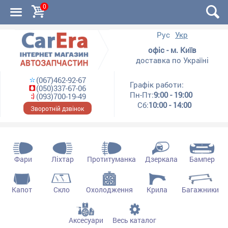
0
Рус
Укр
офіс - м. Київ
доставка по Україні
(067)462-92-67
Графік работи:
(050)337-67-06
Пн-Пт:
9:00 - 19:00
(093)700-19-49
Сб:
10:00 - 14:00
Зворотній дзвінок
Фари
Ліхтар
Протитуманка
Дзеркала
Бампер
Капот
Скло
Охолодження
Крила
Багажники
Аксесуари
Весь каталог