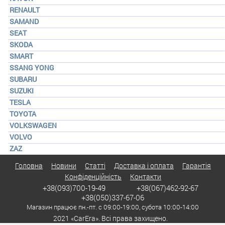
RENAULT
SAMAND
SEAT
SKODA
SMART
SSANG YONG
SUBARU
SUZUKI
TESLA
TOYOTA
VOLKSWAGEN
VOLVO
ZAZ
Головна
Новини
Статті
Доставка і оплата
Гарантія
Конфіденційність
Контакти
+38(093)700-19-49
+38(067)462-92-67
+38(050)337-67-06
Магазин працює пн.-пт. с 09:00-19:00, субота 10:00-14:00
2021 «CarEra». Всі права захищено.