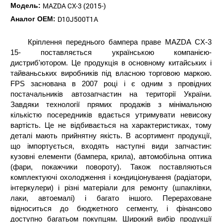
MAZDA CX-3 (2015-)
Модель:
D10J500T1A
Аналог ОЕМ:
Кріплення переднього бампера праве MAZDA CX-3
15- поставляється українською компанією-
дистриб'ютором. Це продукція в основному китайських і
тайваньських виробників під власною торговою маркою.
FPS заснована в 2007 році і є одним з провідних
постачальників автозапчастин на території України.
Завдяки технології прямих продажів з мінімальною
кількістю посередників вдається утримувати невисоку
вартість. Це не відбивається на характеристиках, тому
деталі мають прийнятну якість. В асортимент продукції,
що імпортується, входять наступні види запчастин:
кузовні елементи (бампера, крила), автомобільна оптика
(фари, покажчики повороту). Також поставляються
комплектуючі охолодження і кондиціонування (радіатори,
інтеркулери) і різні матеріали для ремонту (шпаклівки,
лаки, автоемалі) і багато іншого. Перераховане
відноситься до бюджетного сегменту, і фінансово
доступно багатьом покупцям. Широкий вибір продукції