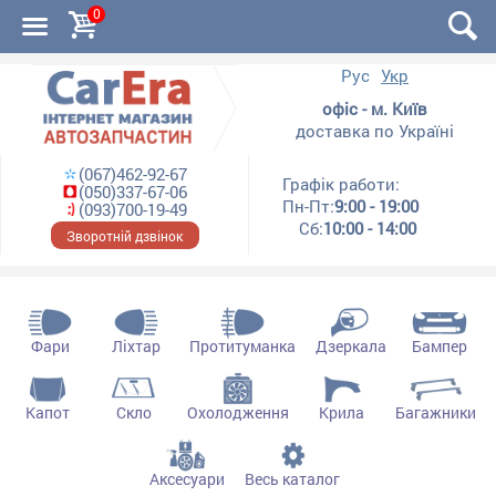
0
Рус
Укр
офіс - м. Київ
доставка по Україні
(067)462-92-67
Графік работи:
(050)337-67-06
Пн-Пт:
9:00 - 19:00
(093)700-19-49
Сб:
10:00 - 14:00
Зворотній дзвінок
Фари
Ліхтар
Протитуманка
Дзеркала
Бампер
Капот
Скло
Охолодження
Крила
Багажники
Аксесуари
Весь каталог