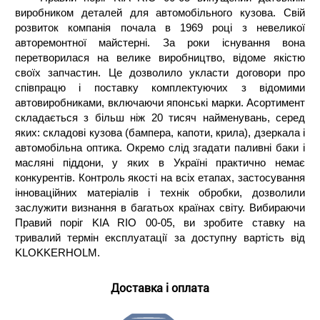
виробником деталей для автомобільного кузова. Свій
розвиток компанія почала в 1969 році з невеликої
авторемонтної майстерні. За роки існування вона
перетворилася на велике виробництво, відоме якістю
своїх запчастин. Це дозволило укласти договори про
співпрацю і поставку комплектуючих з відомими
автовиробниками, включаючи японські марки. Асортимент
складається з більш ніж 20 тисяч найменувань, серед
яких: складові кузова (бампера, капоти, крила), дзеркала і
автомобільна оптика. Окремо слід згадати паливні баки і
масляні піддони, у яких в Україні практично немає
конкурентів. Контроль якості на всіх етапах, застосування
інноваційних матеріалів і технік обробки, дозволили
заслужити визнання в багатьох країнах світу. Вибираючи
Правий поріг KIA RIO 00-05, ви зробите ставку на
тривалий термін експлуатації за доступну вартість від
KLOKKERHOLM.
Доставка і оплата