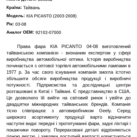
Тайвань
Країна:
KIA PICANTO (2003-2008)
Модель:
03-08
Рік:
92102-07000
Аналог ОЕМ:
Права фара KIA PICANTO 04-08 виготовлений
тайванською компанією - визнаним експертом у сфері
виробництва автомобільної оптики. Історія виробництва
починається з оптової торгівлі автомобільними лампами в
1977 р. За час свого існування компанія змогла істотно
збільшити обсяги виробництва продукції і виробничі
потужності. Підприємства та дослідницькі центри
розташовані в Китаї і Тайвані. Є представництво в США.
Це дозволило їй вийти на світовий ринок і увійти до
двадцятки міжнародних тайванських брендів. Компанія
тісно співпрацює з автовиробником Geely. Серед
широкого асортименту продукції варто відзначити
наступні види: передні і протитуманні фари, задні ліхтарі і
покажчики повороту. Перераховані деталі відрізняються
гідною якістю, і завдяки доступній вартості користуються