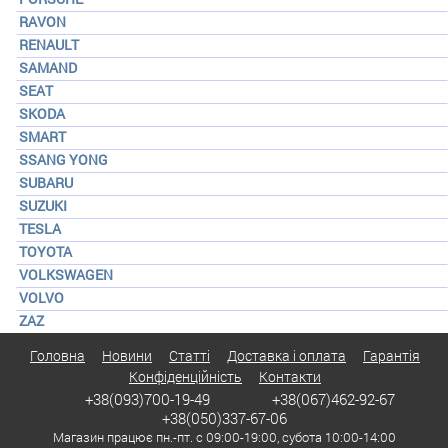
RAVON
RENAULT
SAMAND
SEAT
SKODA
SMART
SSANG YONG
SUBARU
SUZUKI
TESLA
TOYOTA
VOLKSWAGEN
VOLVO
ZAZ
Головна
Новини
Статті
Доставка і оплата
Гарантія
Конфіденційність
Контакти
+38(093)700-19-49
+38(067)462-92-67
+38(050)337-67-06
Магазин працює пн.-пт. с 09:00-19:00, субота 10:00-14:00