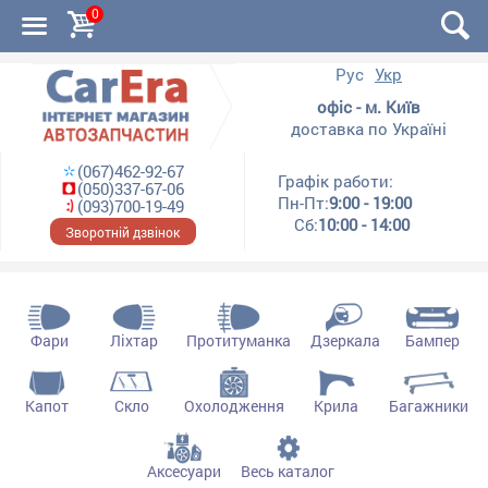
0
Рус
Укр
офіс - м. Київ
доставка по Україні
(067)462-92-67
Графік работи:
(050)337-67-06
Пн-Пт:
9:00 - 19:00
(093)700-19-49
Сб:
10:00 - 14:00
Зворотній дзвінок
Фари
Ліхтар
Протитуманка
Дзеркала
Бампер
Капот
Скло
Охолодження
Крила
Багажники
Аксесуари
Весь каталог