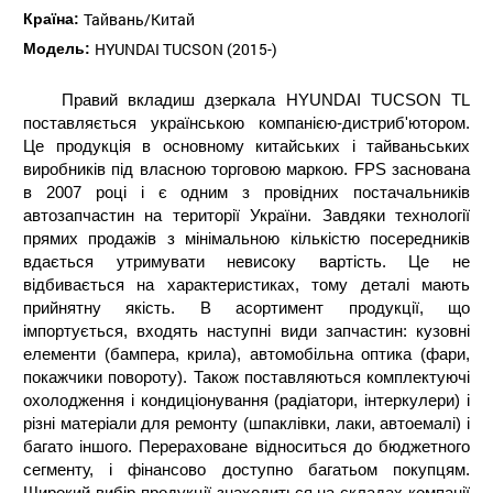
Тайвань/Китай
Країна:
HYUNDAI TUCSON (2015-)
Модель:
Правий вкладиш дзеркала HYUNDAI TUCSON TL
поставляється українською компанією-дистриб'ютором.
Це продукція в основному китайських і тайваньських
виробників під власною торговою маркою. FPS заснована
в 2007 році і є одним з провідних постачальників
автозапчастин на території України. Завдяки технології
прямих продажів з мінімальною кількістю посередників
вдається утримувати невисоку вартість. Це не
відбивається на характеристиках, тому деталі мають
прийнятну якість. В асортимент продукції, що
імпортується, входять наступні види запчастин: кузовні
елементи (бампера, крила), автомобільна оптика (фари,
покажчики повороту). Також поставляються комплектуючі
охолодження і кондиціонування (радіатори, інтеркулери) і
різні матеріали для ремонту (шпаклівки, лаки, автоемалі) і
багато іншого. Перераховане відноситься до бюджетного
сегменту, і фінансово доступно багатьом покупцям.
Широкий вибір продукції знаходиться на складах компанії