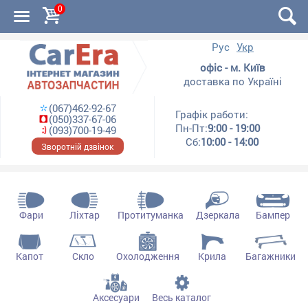
0
Рус
Укр
офіс - м. Київ
доставка по Україні
(067)462-92-67
Графік работи:
(050)337-67-06
Пн-Пт:
9:00 - 19:00
(093)700-19-49
Сб:
10:00 - 14:00
Зворотній дзвінок
Фари
Ліхтар
Протитуманка
Дзеркала
Бампер
Капот
Скло
Охолодження
Крила
Багажники
Аксесуари
Весь каталог