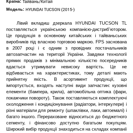
Тайвань/Китай
Країна:
HYUNDAI TUCSON (2015-)
Модель:
Лівий вкладиш дзеркала HYUNDAI TUCSON TL
поставляється українською компанією-дистриб'ютором.
Це продукція в основному китайських і тайваньських
виробників під власною торговою маркою. FPS заснована
в 2007 році і є одним з провідних постачальників
автозапчастин на території України. Завдяки технології
прямих продажів з мінімальною кількістю посередників
вдається утримувати невисоку вартість. Це не
відбивається на характеристиках, тому деталі мають
прийнятну якість. В асортимент продукції, що
імпортується, входять наступні види запчастин: кузовні
елементи (бампера, крила), автомобільна оптика (фари,
покажчики повороту). Також поставляються комплектуючі
охолодження і кондиціонування (радіатори, інтеркулери) і
різні матеріали для ремонту (шпаклівки, лаки, автоемалі) і
багато іншого. Перераховане відноситься до бюджетного
сегменту, і фінансово доступно багатьом покупцям.
Широкий вибір продукції знаходиться на складах компанії