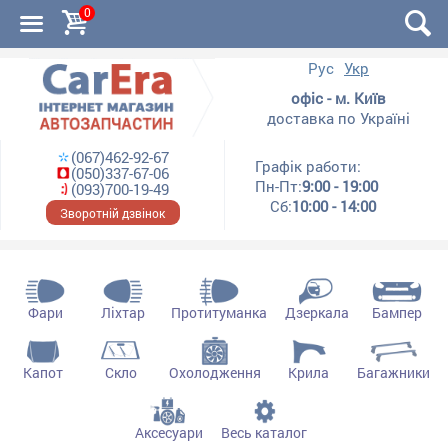
0
Рус
Укр
офіс - м. Київ
доставка по Україні
(067)462-92-67
Графік работи:
(050)337-67-06
Пн-Пт:
9:00 - 19:00
(093)700-19-49
Сб:
10:00 - 14:00
Зворотній дзвінок
Фари
Ліхтар
Протитуманка
Дзеркала
Бампер
Капот
Скло
Охолодження
Крила
Багажники
Аксесуари
Весь каталог