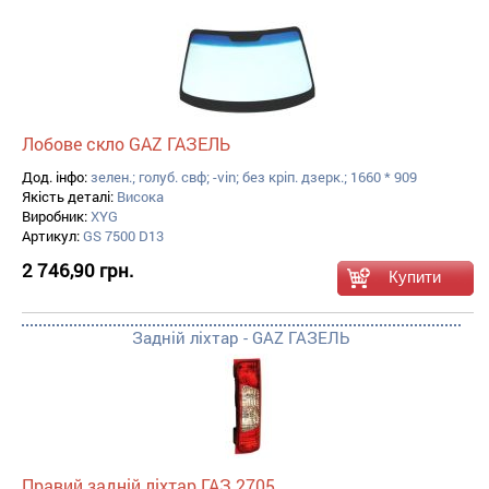
Лобове скло GAZ ГАЗЕЛЬ
Дод. інфо:
зелен.; голуб. свф; -vin; без кріп. дзерк.; 1660 * 909
Якість деталі:
Висока
Виробник:
XYG
Артикул:
GS 7500 D13
2 746,90 грн.
Задній ліхтар - GAZ ГАЗЕЛЬ
Правий задній ліхтар ГАЗ 2705