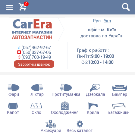
0
Рус
Укр
офіс - м. Київ
доставка по Україні
(067)462-92-67
Графік работи:
(050)337-67-06
Пн-Пт:
9:00 - 19:00
(093)700-19-49
Сб:
10:00 - 14:00
Зворотній дзвінок
Фари
Ліхтар
Протитуманка
Дзеркала
Бампер
Капот
Скло
Охолодження
Крила
Багажники
Аксесуари
Весь каталог