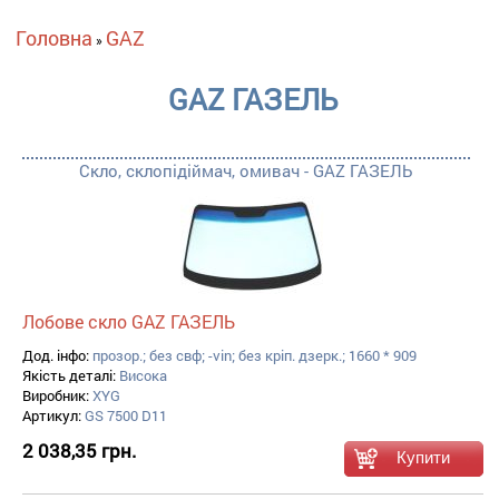
Ви є тут
Головна
GAZ
»
GAZ ГАЗЕЛЬ
Скло, склопідіймач, омивач - GAZ ГАЗЕЛЬ
Лобове скло GAZ ГАЗЕЛЬ
Дод. інфо:
прозор.; без свф; -vin; без кріп. дзерк.; 1660 * 909
Якість деталі:
Висока
Виробник:
XYG
Артикул:
GS 7500 D11
2 038,35 грн.