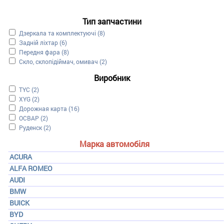
Тип запчастини
Apply Дзеркала та комплектуючі filter
Дзеркала та комплектуючі (8)
Apply Задній ліхтар filter
Задній ліхтар (6)
Apply Передня фара filter
Передня фара (8)
Apply Скло, склопідіймач, омивач filter
Скло, склопідіймач, омивач (2)
Виробник
Apply TYC filter
TYC (2)
Apply XYG filter
XYG (2)
Apply Дорожная карта filter
Дорожная карта (16)
Apply ОСВАР filter
ОСВАР (2)
Apply Руденск filter
Руденск (2)
Марка автомобіля
ACURA
ALFA ROMEO
AUDI
BMW
BUICK
BYD