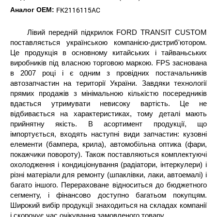
FK2116115AC
Аналог ОЕМ:
Лівий передній підкрилок FORD TRANSIT CUSTOM
поставляється українською компанією-дистриб'ютором.
Це продукція в основному китайських і тайваньських
виробників під власною торговою маркою. FPS заснована
в 2007 році і є одним з провідних постачальників
автозапчастин на території України. Завдяки технології
прямих продажів з мінімальною кількістю посередників
вдається утримувати невисоку вартість. Це не
відбивається на характеристиках, тому деталі мають
прийнятну якість. В асортимент продукції, що
імпортується, входять наступні види запчастин: кузовні
елементи (бампера, крила), автомобільна оптика (фари,
покажчики повороту). Також поставляються комплектуючі
охолодження і кондиціонування (радіатори, інтеркулери) і
різні матеріали для ремонту (шпаклівки, лаки, автоемалі) і
багато іншого. Перераховане відноситься до бюджетного
сегменту, і фінансово доступно багатьом покупцям.
Широкий вибір продукції знаходиться на складах компанії
і скорочує час очікування замовленого товару.