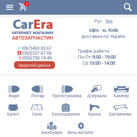
0
Рус
Укр
офіс - м. Київ
доставка по Україні
(067)462-92-67
Графік работи:
(050)337-67-06
Пн-Пт:
9:00 - 19:00
(093)700-19-49
Сб:
10:00 - 14:00
Зворотній дзвінок
Фари
Ліхтар
Протитуманка
Дзеркала
Бампер
Капот
Скло
Охолодження
Крила
Багажники
Аксесуари
Весь каталог