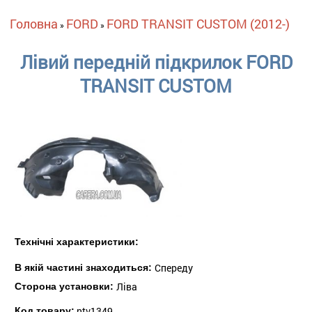
Ви є тут
Головна
FORD
FORD TRANSIT CUSTOM (2012-)
»
»
Лівий передній підкрилок FORD
TRANSIT CUSTOM
Технічні характеристики:
Спереду
В якій частині знаходиться:
Ліва
Сторона установки:
ntv1349
Код товару: