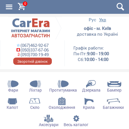
0
Рус
Укр
офіс - м. Київ
доставка по Україні
(067)462-92-67
Графік работи:
(050)337-67-06
Пн-Пт:
9:00 - 19:00
(093)700-19-49
Сб:
10:00 - 14:00
Зворотній дзвінок
Фари
Ліхтар
Протитуманка
Дзеркала
Бампер
Капот
Скло
Охолодження
Крила
Багажники
Аксесуари
Весь каталог