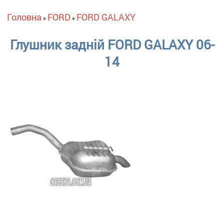
Ви є тут
Головна
FORD
FORD GALAXY
»
»
Глушник задній FORD GALAXY 06-
14