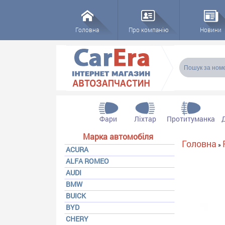
Головна
Про компанію
Новини
Пошукова
Пошук
Фари
Ліхтар
Протитуманка
Марка автомобіля
Ви є тут
Головна
»
ACURA
ALFA ROMEO
AUDI
BMW
BUICK
BYD
CHERY