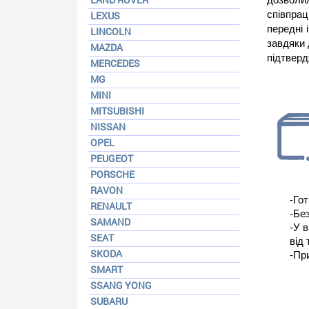
співпра
LEXUS
передні 
LINCOLN
завдяки 
MAZDA
підтверд
MERCEDES
MG
MINI
MITSUBISHI
NISSAN
OPEL
PEUGEOT
PORSCHE
RAVON
-Гот
RENAULT
-Бе
SAMAND
-У 
SEAT
від 
SKODA
-Пр
SMART
SSANG YONG
SUBARU