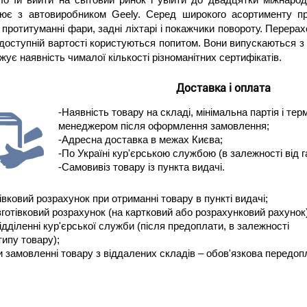
цює з автовиробником Geely. Серед широкого асортименту про
і протитуманні фари, задні ліхтарі і покажчики повороту. Перерахо
доступній вартості користуються попитом. Вони випускаються з
жує наявність чималої кількості різноманітних сертифікатів.
Доставка і оплата
-Наявність товару на складі, мінімальна партія і те
менеджером після оформлення замовлення;
-Адресна доставка в межах Києва;
-По Україні кур'єрською службою (в залежності від г
-Самовивіз товару із пункта видачі.
івковий розрахунок при отриманні товару в пункті видачі;
зготівковий розрахунок (на картковий або розрахунковий рахунок)
відділенні кур'єрської служби (після предоплати, в залежності
типу товару);
и замовленні товару з віддалених складів – обов'язкова передоп