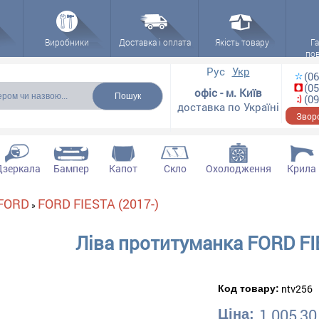
Виробники
Доставка і оплата
Якість товару
Га
по
 форма
Рус
Укр
(06
(05
офіс - м. Київ
(09
доставка по Україні
Зворо
Дзеркала
Бампер
Капот
Скло
Охолодження
Крила
FORD
FORD FIESTA (2017-)
»
Ліва протитуманка FORD FI
ntv256
Код товару:
1 005,30
Ціна: