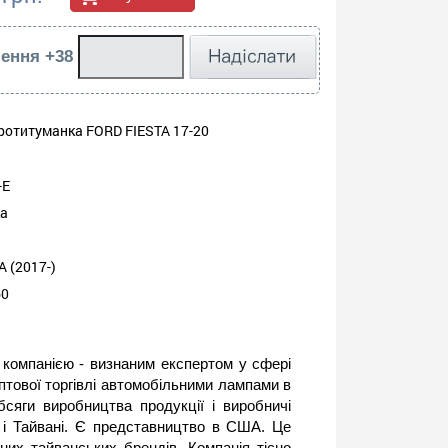
ення +38
ротитуманка FORD FIESTA 17-20
-E
ка
A (2017-)
60
компанією - визнаним експертом у сфері
птової торгівлі автомобільними лампами в
бсяги виробництва продукції і виробничі
ї і Тайвані. Є представництво в США. Це
них тайванських брендів. Компанія тісно