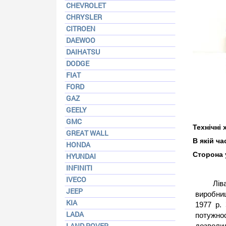
CHEVROLET
CHRYSLER
CITROEN
DAEWOO
DAIHATSU
DODGE
FIAT
FORD
GAZ
GEELY
GMC
Технічні
GREAT WALL
В якій ч
HONDA
Сторона 
HYUNDAI
INFINITI
IVECO
Лів
JEEP
виробниц
KIA
1977 р. 
LADA
потужнос
LAND ROVER
дозволил