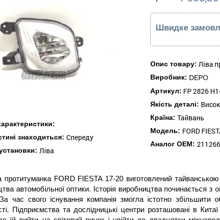
Швидке замовл
Ліва п
Опис товару:
Виробник:
DEPO
FP 2826 H1
Артикул:
Висо
Якість деталі:
Тайвань
Країна:
 характеристики:
FORD FIEST
Модель:
Спереду
астині знаходиться:
21126
Аналог ОЕМ:
Ліва
установки:
а протитуманка FORD FIESTA 17-20 виготовлений тайванською 
тва автомобільної оптики. Історія виробництва починається з о
За час свого існування компанія змогла істотно збільшити о
ті. Підприємства та дослідницькі центри розташовані в Кита
о їй вийти на світовий ринок і увійти до двадцятки міжнарод