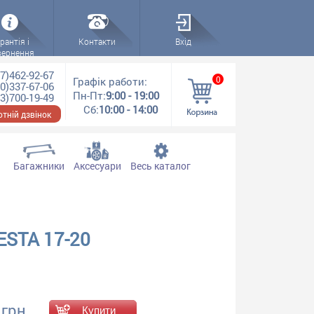
рантія і
Контакти
Вхід
вернення
7)462-92-67
0
Графік работи:
0)337-67-06
Пн-Пт:
9:00 - 19:00
3)700-19-49
Сб:
10:00 - 14:00
тній дзвінок
Багажники
Аксесуари
Весь каталог
ESTA 17-20
 грн.