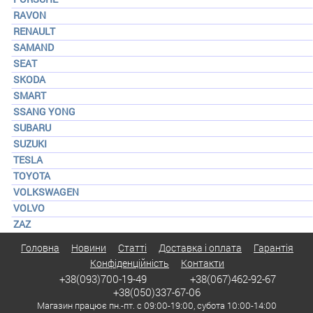
RAVON
RENAULT
SAMAND
SEAT
SKODA
SMART
SSANG YONG
SUBARU
SUZUKI
TESLA
TOYOTA
VOLKSWAGEN
VOLVO
ZAZ
Головна
Новини
Статті
Доставка і оплата
Гарантія
Конфіденційність
Контакти
+38(093)700-19-49
+38(067)462-92-67
+38(050)337-67-06
Магазин працює пн.-пт. с 09:00-19:00, субота 10:00-14:00