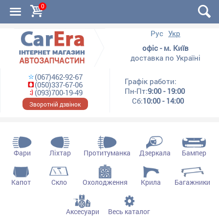
0
Рус
Укр
офіс - м. Київ
доставка по Україні
(067)462-92-67
Графік работи:
(050)337-67-06
Пн-Пт:
9:00 - 19:00
(093)700-19-49
Сб:
10:00 - 14:00
Зворотній дзвінок
Фари
Ліхтар
Протитуманка
Дзеркала
Бампер
Капот
Скло
Охолодження
Крила
Багажники
Аксесуари
Весь каталог