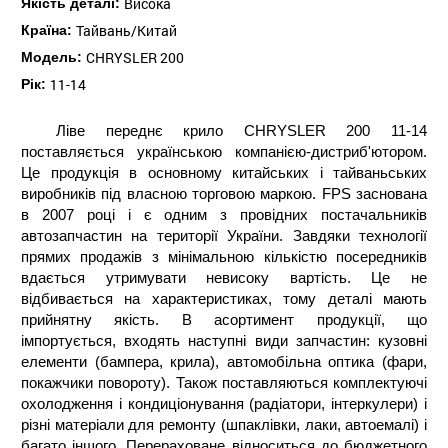
Висока
Якість деталі:
Тайвань/Китай
Країна:
CHRYSLER 200
Модель:
11-14
Рік:
Ліве переднє крило CHRYSLER 200 11-14
поставляється українською компанією-дистриб'ютором.
Це продукція в основному китайських і тайваньських
виробників під власною торговою маркою. FPS заснована
в 2007 році і є одним з провідних постачальників
автозапчастин на території України. Завдяки технології
прямих продажів з мінімальною кількістю посередників
вдається утримувати невисоку вартість. Це не
відбивається на характеристиках, тому деталі мають
прийнятну якість. В асортимент продукції, що
імпортується, входять наступні види запчастин: кузовні
елементи (бампера, крила), автомобільна оптика (фари,
покажчики повороту). Також поставляються комплектуючі
охолодження і кондиціонування (радіатори, інтеркулери) і
різні матеріали для ремонту (шпаклівки, лаки, автоемалі) і
багато іншого. Перераховане відноситься до бюджетного