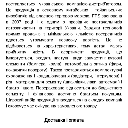
поставляється українською компанією-дистриб'ютором.
Це продукція в основному китайських і тайваньських
виробників під власною торговою маркою. FPS заснована
в 2007 році і є одним з провідних постачальників
автозапчастин на території України. Завдяки технології
прямих продажів з мінімальною кількістю посередників
вдається утримувати невисоку вартість. Це не
відбивається на характеристиках, тому деталі мають
прийнятну якість. В асортимент продукції, що
імпортується, входять наступні види запчастин: кузовні
елементи (бампера, крила), автомобільна оптика (фари,
покажчики повороту). Також поставляються комплектуючі
охолодження і кондиціонування (радіатори, інтеркулери) і
різні матеріали для ремонту (шпаклівки, лаки, автоемалі) і
багато іншого. Перераховане відноситься до бюджетного
сегменту, і фінансово доступно багатьом покупцям.
Широкий вибір продукції знаходиться на складах компанії
і скорочує час очікування замовленого товару.
Доставка і оплата