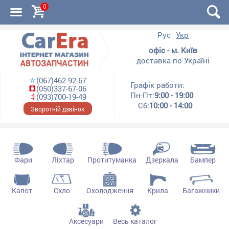
0
Рус
Укр
офіс - м. Київ
доставка по Україні
(067)462-92-67
Графік работи:
(050)337-67-06
Пн-Пт:
9:00 - 19:00
(093)700-19-49
Сб:
10:00 - 14:00
Зворотній дзвінок
Фари
Ліхтар
Протитуманка
Дзеркала
Бампер
Капот
Скло
Охолодження
Крила
Багажники
Аксесуари
Весь каталог