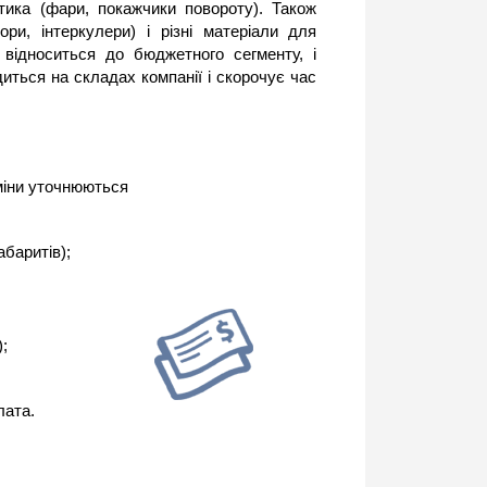
тика (фари, покажчики повороту). Також
ри, інтеркулери) і різні матеріали для
 відноситься до бюджетного сегменту, і
иться на складах компанії і скорочує час
рміни уточнюються
абаритів);
;
лата.