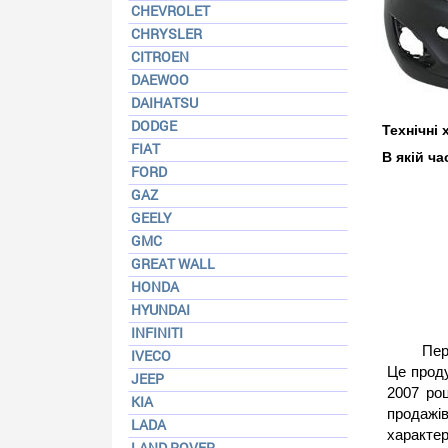
CHEVROLET
CHRYSLER
CITROEN
DAEWOO
DAIHATSU
DODGE
Технічні
FIAT
В якій ч
FORD
GAZ
GEELY
GMC
GREAT WALL
HONDA
HYUNDAI
INFINITI
Пер
IVECO
Це проду
JEEP
2007 роц
KIA
продажів
LADA
характер
LAND ROVER