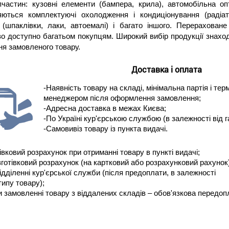
пчастин: кузовні елементи (бампера, крила), автомобільна оп
яються комплектуючі охолодження і кондиціонування (радіато
 (шпаклівки, лаки, автоемалі) і багато іншого. Перераховане
о доступно багатьом покупцям. Широкий вибір продукції знаход
ня замовленого товару.
Доставка і оплата
-Наявність товару на складі, мінімальна партія і те
менеджером після оформлення замовлення;
-Адресна доставка в межах Києва;
-По Україні кур'єрською службою (в залежності від г
-Самовивіз товару із пункта видачі.
івковий розрахунок при отриманні товару в пункті видачі;
зготівковий розрахунок (на картковий або розрахунковий рахунок)
відділенні кур'єрської служби (після предоплати, в залежності
типу товару);
и замовленні товару з віддалених складів – обов'язкова передоп