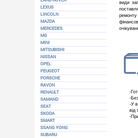
види за
LEXUS
поставл
LINCOLN
ремонту
MAZDA
фінансов
MERCEDES
очікуван
MG
MINI
MITSUBISHI
NISSAN
OPEL
PEUGEOT
PORSCHE
RAVON
RENAULT
-Гот
-Бе
SAMAND
-У 
SEAT
від 
SKODA
-Пр
SMART
SSANG YONG
SUBARU