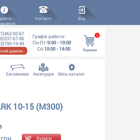
рантія і
Контакти
Вхід
вернення
7)462-92-67
0
Графік работи:
0)337-67-06
Пн-Пт:
9:00 - 19:00
3)700-19-49
Сб:
10:00 - 14:00
тній дзвінок
Багажники
Аксесуари
Весь каталог
RK 10-15 (M300)
5
 грн.