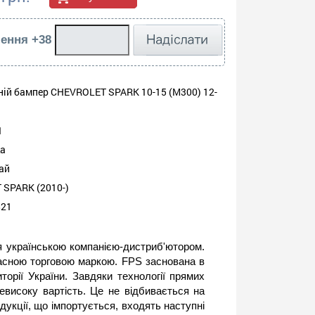
ення +38
ній бампер CHEVROLET SPARK 10-15 (M300) 12-
1
ка
ай
SPARK (2010-)
821
українською компанією-дистриб'ютором.
ласною торговою маркою. FPS заснована в
торії України. Завдяки технології прямих
евисоку вартість. Це не відбивається на
дукції, що імпортується, входять наступні