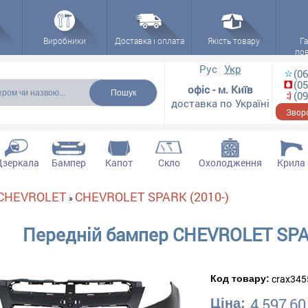
Виробники
Доставка і оплата
Якість товару
Га
по
 форма
Рус
Укр
(06
(05
офіс - м. Київ
(09
доставка по Україні
Зворо
Дзеркала
Бампер
Капот
Скло
Охолодження
Крила
CHEVROLET
CHEVROLET SPARK (2010-)
»
Передній бампер CHEVROLET SPA
crax345
Код товару:
4 597,60
Ціна: