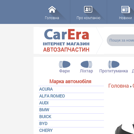
Головна
Про компанію
Новини
Пошукова
Пошук
Фари
Ліхтар
Протитуманка
Марка автомобіля
Ви є тут
Головна
»
ACURA
ALFA ROMEO
AUDI
BMW
BUICK
BYD
CHERY