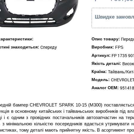
Швидке замовл
Перед
 характеристики:
Опис товару:
Спереду
астині знаходиться:
Виробник:
FPS
FP 1735 90
Артикул:
Висо
Якість деталі:
Тайвань/Кит
Країна:
CHEVROLET 
Модель:
95141
Аналог ОЕМ:
едній бампер CHEVROLET SPARK 10-15 (M300) поставляється 
кція в основному китайських і тайваньських виробників під в
і і є одним з провідних постачальників автозапчастин на тери
 з мінімальною кількістю посередників вдається утримувати н
истиках, тому деталі мають прийнятну якість. В асортимент про