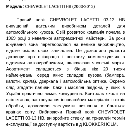
CHEVROLET LACETTI HB (2003-2013)
Модель:
Правий поріг CHEVROLET LACETTI 03-13 HB
випущений датським виробником деталей для
автомобільного кузова. Свій розвиток компанія почала в
1969 році з невеликої авторемонтної майстерні. За роки
існування вона перетворилася на велике виробництво,
відоме якістю своїх запчастин. Це дозволило укласти
договори про співпрацю і поставку комплектуючих з
відомими автовиробниками, включаючи японські марки.
Асортимент складається з більш ніж 20 тисяч
найменувань, серед яких: складові кузова (бампера,
капоти, крила), дзеркала і автомобільна оптика. Окремо
слід згадати паливні баки і масляні піддони, у яких в
Україні практично немає конкурентів. Контроль якості на
всіх етапах, застосування інноваційних матеріалів і технік
обробки, дозволили заслужити визнання в багатьох
країнах світу. Вибираючи Правий поріг CHEVROLET
LACETTI 03-13 HB, ви зробите ставку на тривалий термін
експлуатації за доступну вартість від KLOKKERHOLM.