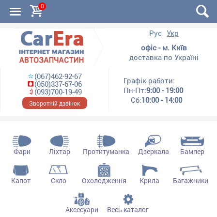
0
Рус
Укр
офіс - м. Київ
доставка по Україні
(067)462-92-67
Графік работи:
(050)337-67-06
Пн-Пт:
9:00 - 19:00
(093)700-19-49
Сб:
10:00 - 14:00
Зворотній дзвінок
Фари
Ліхтар
Протитуманка
Дзеркала
Бампер
Капот
Скло
Охолодження
Крила
Багажники
Аксесуари
Весь каталог