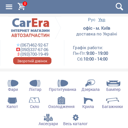
0
Рус
Укр
офіс - м. Київ
доставка по Україні
(067)462-92-67
Графік работи:
(050)337-67-06
Пн-Пт:
9:00 - 19:00
(093)700-19-49
Сб:
10:00 - 14:00
Зворотній дзвінок
Фари
Ліхтар
Протитуманка
Дзеркала
Бампер
Капот
Скло
Охолодження
Крила
Багажники
Аксесуари
Весь каталог