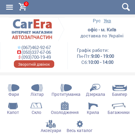
0
Рус
Укр
офіс - м. Київ
доставка по Україні
(067)462-92-67
Графік работи:
(050)337-67-06
Пн-Пт:
9:00 - 19:00
(093)700-19-49
Сб:
10:00 - 14:00
Зворотній дзвінок
Фари
Ліхтар
Протитуманка
Дзеркала
Бампер
Капот
Скло
Охолодження
Крила
Багажники
Аксесуари
Весь каталог