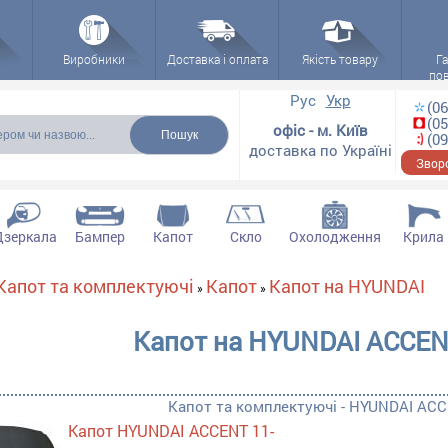
Виробники
Доставка і оплата
Якість товару
Га
по
 форма
Рус
Укр
(06
(05
офіс - м. Київ
(09
доставка по Україні
Зворо
Дзеркала
Бампер
Капот
Скло
Охолодження
Крила
Капот та комплектуючі
Капот
Капот на HYUNDAI
»
»
Капот на HYUNDAI ACCENT
Капот та комплектуючі - HYUNDAI ACCE
Капот HYUNDAI ACCENT 11-