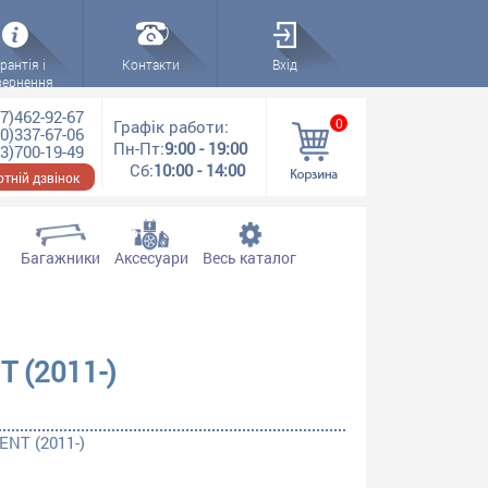
рантія і
Контакти
Вхід
вернення
7)462-92-67
0
Графік работи:
0)337-67-06
Пн-Пт:
9:00 - 19:00
3)700-19-49
Сб:
10:00 - 14:00
тній дзвінок
Багажники
Аксесуари
Весь каталог
 (2011-)
NT (2011-)