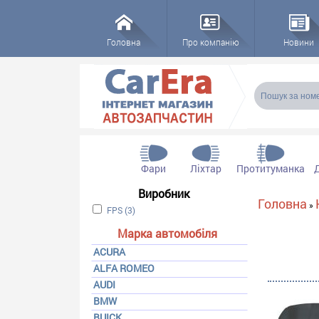
Головна
Про компанію
Новини
Пошукова
Пошук
Фари
Ліхтар
Протитуманка
Виробник
Ви є тут
Головна
»
Apply FPS filter
FPS (3)
Apply FPS filter
Марка автомобіля
ACURA
ALFA ROMEO
AUDI
BMW
BUICK