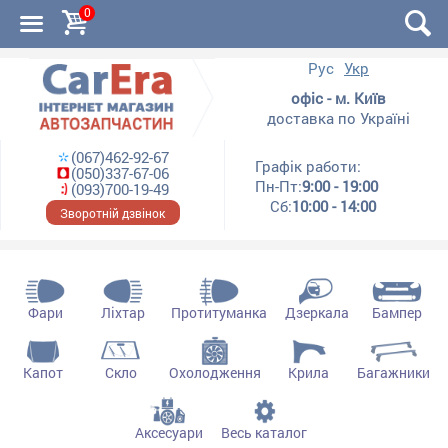
0
Рус
Укр
офіс - м. Київ
доставка по Україні
(067)462-92-67
Графік работи:
(050)337-67-06
Пн-Пт:
9:00 - 19:00
(093)700-19-49
Сб:
10:00 - 14:00
Зворотній дзвінок
Фари
Ліхтар
Протитуманка
Дзеркала
Бампер
Капот
Скло
Охолодження
Крила
Багажники
Аксесуари
Весь каталог