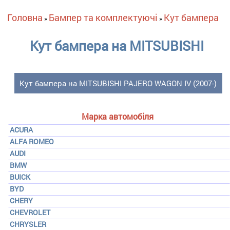
Ви є тут
Головна
Бампер та комплектуючі
Кут бампера
»
»
Кут бампера на MITSUBISHI
Кут бампера на MITSUBISHI PAJERO WAGON IV (2007-)
Марка автомобіля
ACURA
ALFA ROMEO
AUDI
BMW
BUICK
BYD
CHERY
CHEVROLET
CHRYSLER