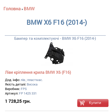
Ви є тут
Головна
BMW
»
BMW X6 F16 (2014-)
Бампер та комплектуючі - BMW X6 F16 (2014-)
Ліве кріплення крила BMW X6 (F16)
Дод. інфо:
лів.; пластмас.
Якість деталі:
Висока
Виробник:
FPS
Артикул:
FP 1425 331
1 728,25 грн.