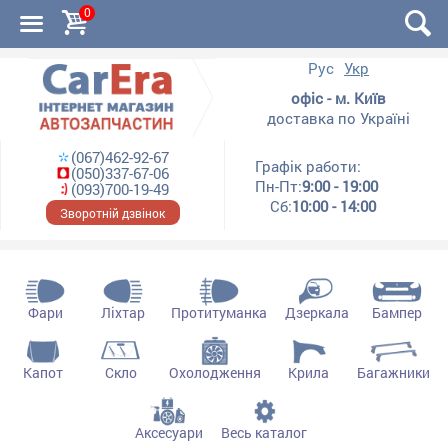
0
Рус
Укр
офіс - м. Київ
доставка по Україні
(067)462-92-67
Графік работи:
(050)337-67-06
Пн-Пт:
9:00 - 19:00
(093)700-19-49
Сб:
10:00 - 14:00
Зворотній дзвінок
Фари
Ліхтар
Протитуманка
Дзеркала
Бампер
Капот
Скло
Охолодження
Крила
Багажники
Аксесуари
Весь каталог