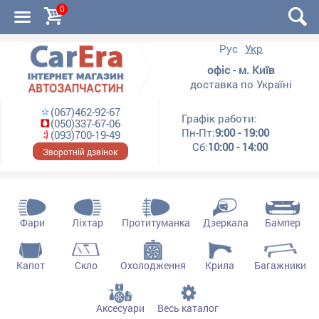
0
Рус
Укр
офіс - м. Київ
доставка по Україні
(067)462-92-67
Графік работи:
(050)337-67-06
Пн-Пт:
9:00 - 19:00
(093)700-19-49
Сб:
10:00 - 14:00
Зворотній дзвінок
Фари
Ліхтар
Протитуманка
Дзеркала
Бампер
Капот
Скло
Охолодження
Крила
Багажники
Аксесуари
Весь каталог