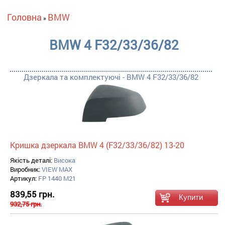
Ви є тут
Головна
BMW
»
BMW 4 F32/33/36/82
Дзеркала та комплектуючі - BMW 4 F32/33/36/82
Кришка дзеркала BMW 4 (F32/33/36/82) 13-20
Якість деталі:
Висока
Виробник:
VIEW MAX
Артикул:
FP 1440 M21
839,55 грн.
932,75 грн.