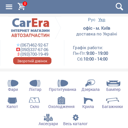
0
Рус
Укр
офіс - м. Київ
доставка по Україні
(067)462-92-67
Графік работи:
(050)337-67-06
Пн-Пт:
9:00 - 19:00
(093)700-19-49
Сб:
10:00 - 14:00
Зворотній дзвінок
Фари
Ліхтар
Протитуманка
Дзеркала
Бампер
Капот
Скло
Охолодження
Крила
Багажники
Аксесуари
Весь каталог