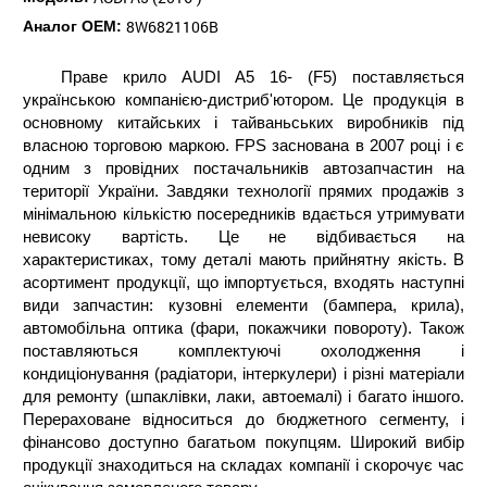
8W6821106B
Аналог ОЕМ:
Праве крило AUDI A5 16- (F5) поставляється
українською компанією-дистриб'ютором. Це продукція в
основному китайських і тайваньських виробників під
власною торговою маркою. FPS заснована в 2007 році і є
одним з провідних постачальників автозапчастин на
території України. Завдяки технології прямих продажів з
мінімальною кількістю посередників вдається утримувати
невисоку вартість. Це не відбивається на
характеристиках, тому деталі мають прийнятну якість. В
асортимент продукції, що імпортується, входять наступні
види запчастин: кузовні елементи (бампера, крила),
автомобільна оптика (фари, покажчики повороту). Також
поставляються комплектуючі охолодження і
кондиціонування (радіатори, інтеркулери) і різні матеріали
для ремонту (шпаклівки, лаки, автоемалі) і багато іншого.
Перераховане відноситься до бюджетного сегменту, і
фінансово доступно багатьом покупцям. Широкий вибір
продукції знаходиться на складах компанії і скорочує час