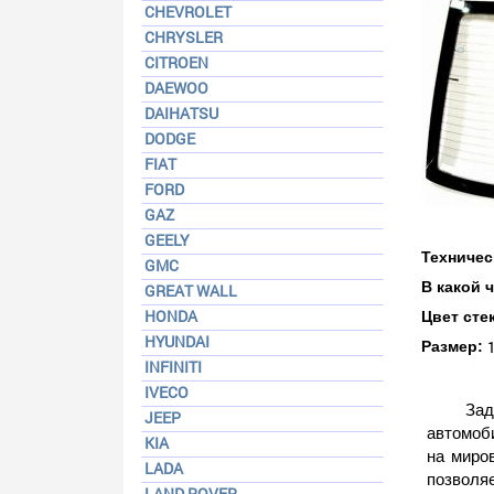
CHEVROLET
CHRYSLER
CITROEN
DAEWOO
DAIHATSU
DODGE
FIAT
FORD
GAZ
GEELY
Техничес
GMC
В какой 
GREAT WALL
HONDA
Цвет сте
HYUNDAI
Размер:
INFINITI
IVECO
За
JEEP
автомоби
KIA
на миров
LADA
позволя
LAND ROVER