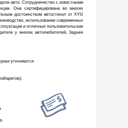
одели авто. Сотрудничество с известными
укции. Она сертифицирована во многих
ельным достоинством автостекол от XYG
роизводстве, использование современных
сплуатации и отличные пользовательские
одителе у многих автолюбителей, Заднее
сроки уточняются
габаритов);
и
а.