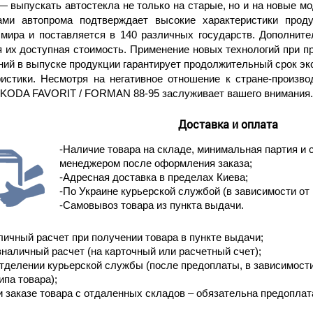
 выпускать автостекла не только на старые, но и на новые м
ами автопрома подтверждает высокие характеристики прод
 мира и поставляется в 140 различных государств. Дополнит
я их доступная стоимость. Применение новых технологий при п
ний в выпуске продукции гарантирует продолжительный срок эк
ристики. Несмотря на негативное отношение к стране-произв
SKODA FAVORIT / FORMAN 88-95 заслуживает вашего внимания.
Доставка и оплата
-Наличие товара на складе, минимальная партия и 
менеджером после оформления заказа;
-Адресная доставка в пределах Киева;
-По Украине курьерской службой (в зависимости от 
-Самовывоз товара из пункта выдачи.
личный расчет при получении товара в пункте выдачи;
зналичный расчет (на карточный или расчетный счет);
отделении курьерской службы (после предоплаты, в зависимост
ипа товара);
и заказе товара с отдаленных складов – обязательна предоплат