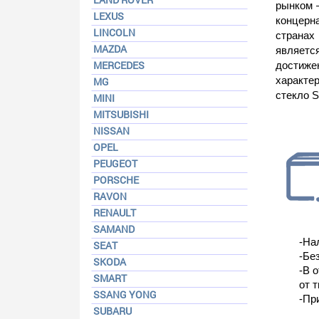
рынком —
LEXUS
концерн
LINCOLN
странах
MAZDA
являетс
MERCEDES
достиже
характе
MG
стекло 
MINI
MITSUBISHI
NISSAN
OPEL
PEUGEOT
PORSCHE
RAVON
RENAULT
SAMAND
-На
SEAT
-Бе
SKODA
-В 
SMART
от т
SSANG YONG
-Пр
SUBARU