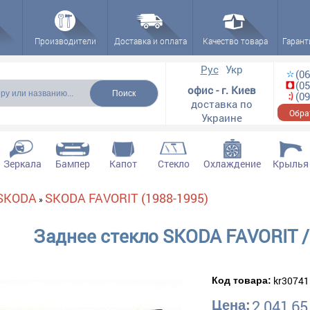
Производители
Доставка и оплата
Качество товара
Гарант
ска
Рус
Укр
(06
(05
офис - г. Киев
(09
доставка по
Обра
Украине
Зеркала
Бампер
Капот
Стекло
Охлаждение
Крылья
SKODA
SKODA FAVORIT (1988-1995)
»
Заднее стекло SKODA FAVORIT 
kr30741
Код товара:
2 041,65
Цена: