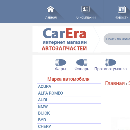
Главная
О компании
Новости
Форма пои
Поиск
Фары
Фонарь
Противотуманка
Марка автомобиля
Вы здесь
Главная
»
ACURA
ALFA ROMEO
AUDI
BMW
BUICK
BYD
CHERY