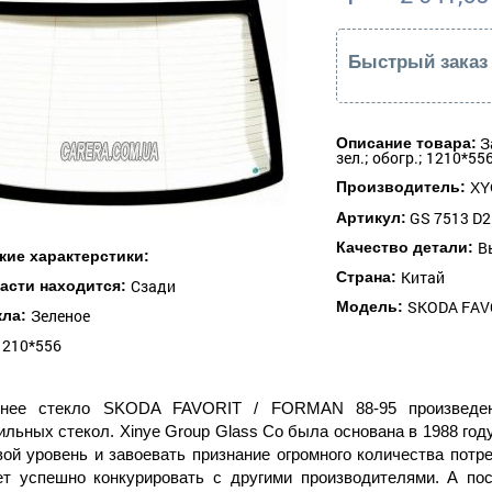
Быстрый заказ
З
Описание товара:
зел.; обогр.; 1210*55
Производитель:
XY
GS 7513 D2
Артикул:
В
Качество детали:
кие характерстики:
Китай
Страна:
Сзади
части находится:
SKODA FAVO
Модель:
Зеленое
кла:
1210*556
днее стекло SKODA FAVORIT / FORMAN 88-95 произведен
льных стекол. Xinye Group Glass Co была основана в 1988 год
ой уровень и завоевать признание огромного количества потр
ет успешно конкурировать с другими производителями. А п