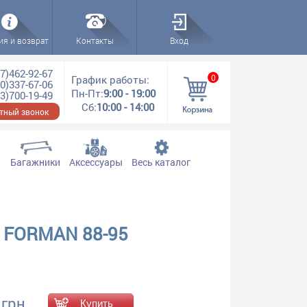
ия и возврат
Контакты
Вход
7)462-92-67
0
График работы:
0)337-67-06
Пн-Пт:
9:00 - 19:00
3)700-19-49
Сб:
10:00 - 14:00
тный звонок
Багажники
Аксессуары
Весь каталог
/ FORMAN 88-95
 грн.