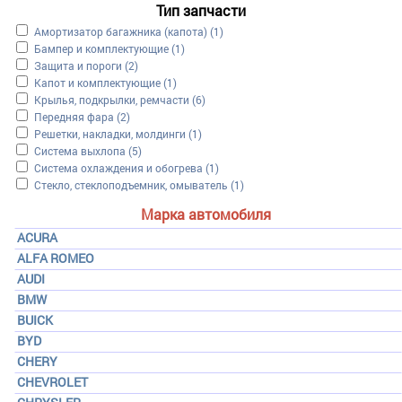
Тип запчасти
Apply Амортизатор багажника (капота) filter
Амортизатор багажника (капота) (1)
Apply Бампер и комплектующие filter
Бампер и комплектующие (1)
Apply Защита и пороги filter
Защита и пороги (2)
Apply Капот и комплектующие filter
Капот и комплектующие (1)
Apply Крылья, подкрылки, ремчасти filter
Крылья, подкрылки, ремчасти (6)
Apply Передняя фара filter
Передняя фара (2)
Apply Решетки, накладки, молдинги filter
Решетки, накладки, молдинги (1)
Apply Система выхлопа filter
Система выхлопа (5)
Apply Система охлаждения и обогрева filter
Система охлаждения и обогрева (1)
Apply Стекло, стеклоподъемник, омыватель filter
Стекло, стеклоподъемник, омыватель (1)
Марка автомобиля
ACURA
ALFA ROMEO
AUDI
BMW
BUICK
BYD
CHERY
CHEVROLET