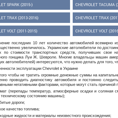
ET SPARK (2015-)
CHEVROLET TACUMA (2
ET TRAX (2013-2016)
CHEVROLET TRAX (2017
ET VOLT (2011-2015)
CHEVROLET VOLT (2016
чение последних 10 лет количество автомобилей всемирно из
ущественно увеличилось. Украинские автолюбители по достоин
х по стоимости транспортных средств, получивших свое на
ного гонщика Луи Ж. Шевроле. Многие владельцы машин амери
х автолюбителей) интересуются, что нужно делать для того, 
енности эксплуатации Chevrolet в Украине
того чтобы не тратить огромные денежные суммы на капитальн
енно проводить диагностику автомобиля и постоянно следить
авными негативными факторами, которые могут стать причиной 
имат (перепады температур, атмосферные осадки и соляная с
 техническому состоянию машины);
збитые дороги;
зкое качество топлива;
сходные жидкости и материалы неизвестного происхождения;