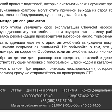
сокий процент водителей, которые систематически нарушают пр
указанные факторы могут стать причиной выхода из строя то
я, электрооборудования, кузовных деталей и т. д.
мендации специалистов
того чтобы увеличить срок эксплуатации Chevrolet необх
ную диагностику автомобиля, но и осуществлять замену ра
аясь рекомендаций производителя (моторное масло, тормозные 
да владельцы еще не старых автомобилей вынуждены покупа
 начали покрываться ржавчиной. Не забывайте о том, что
ым против коррозии. Особенно, если автомобиль постоянно нах
бретая детали для транспортного средства, не жалейте ден
ответствующей упаковке с голограммой, штрих-кодом и каталож
мое главное. При первых признаках неисправности (посторо
оплива) сразу же отправляйтесь на проверенную СТО.
ости
Статьи
Доставка и оплата
Гарантия
Конфиденциально
+38(093)700-19-49
+38(067)462-92-67
+38(050)337-67-06
Магазин работает пн.-пт. с 09:00-19:00, суббота 10:00-14:00