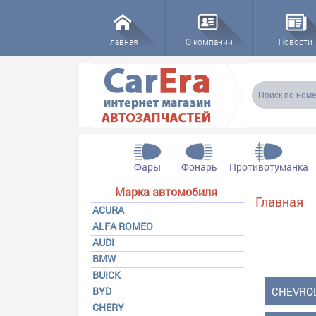
Главная
О компании
Новости
Форма пои
Поиск
Фары
Фонарь
Противотуманка
Марка автомобиля
Вы здесь
Главная
ACURA
ALFA ROMEO
AUDI
BMW
BUICK
BYD
CHEVROL
CHERY