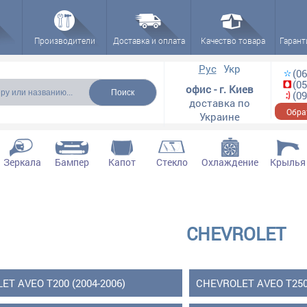
Производители
Доставка и оплата
Качество товара
Гарант
ска
Рус
Укр
(06
(05
офис - г. Киев
(09
доставка по
Обра
Украине
Зеркала
Бампер
Капот
Стекло
Охлаждение
Крылья
CHEVROLET
ET AVEO T200 (2004-2006)
CHEVROLET AVEO T250 