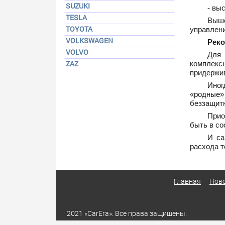
SUZUKI
- вы
TESLA
Выше
TOYOTA
управлени
VOLKSWAGEN
Реко
VOLVO
Для 
ZAZ
комплекс
придержив
Иног
«родные»
беззащитн
Прио
быть в со
И са
расхода т
Главная
Нов
2021 «CarEra». Все права защищены.