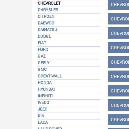
CHEVROLET
CHEVROLE
CHRYSLER
CITROEN
CHEVROL
DAEWOO
DAIHATSU
CHEVROL
DODGE
FIAT
CHEVROL
FORD
GAZ
CHEVROL
GEELY
GMC
GREAT WALL
CHEVROL
HONDA
HYUNDAI
CHEVROL
INFINITI
IVECO
CHEVROL
JEEP
KIA
CHEVROL
LADA
LAND ROVER