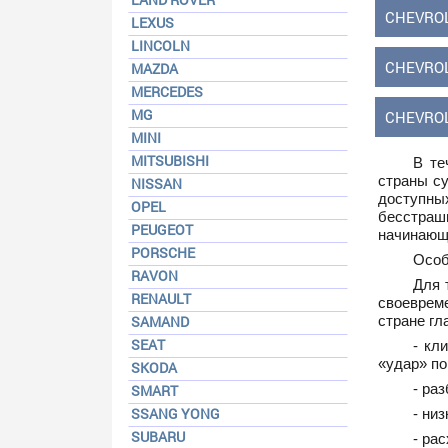
CHEVROL
LEXUS
LINCOLN
CHEVROL
MAZDA
MERCEDES
MG
CHEVROL
MINI
MITSUBISHI
В те
страны с
NISSAN
доступны
OPEL
бесстраш
PEUGEOT
начинающи
PORSCHE
Особ
RAVON
Для 
RENAULT
своеврем
SAMAND
стране гл
SEAT
- кл
«удар» по
SKODA
- ра
SMART
SSANG YONG
- ни
SUBARU
- ра