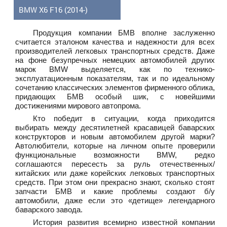
BMW X6 F16 (2014-)
Продукция компании БМВ вполне заслуженно
считается эталоном качества и надежности для всех
производителей легковых транспортных средств. Даже
на фоне безупречных немецких автомобилей других
марок BMW выделяется, как по технико-
эксплуатационным показателям, так и по идеальному
сочетанию классических элементов фирменного облика,
придающих БМВ особый шик, с новейшими
достижениями мирового автопрома.
Кто победит в ситуации, когда приходится
выбирать между десятилетней красавицей баварских
конструкторов и новым автомобилем другой марки?
Автолюбители, которые на личном опыте проверили
функциональные возможности BMW, редко
соглашаются пересесть за руль отечественных/
китайских или даже корейских легковых транспортных
средств. При этом они прекрасно знают, сколько стоят
запчасти БМВ и какие проблемы создают б/у
автомобили, даже если это «детище» легендарного
баварского завода.
История развития всемирно известной компании