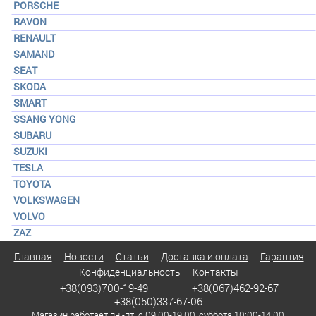
PORSCHE
RAVON
RENAULT
SAMAND
SEAT
SKODA
SMART
SSANG YONG
SUBARU
SUZUKI
TESLA
TOYOTA
VOLKSWAGEN
VOLVO
ZAZ
Главная
Новости
Статьи
Доставка и оплата
Гарантия
Конфиденциальность
Контакты
+38(093)700-19-49
+38(067)462-92-67
+38(050)337-67-06
Магазин работает пн.-пт. с 09:00-19:00, суббота 10:00-14:00