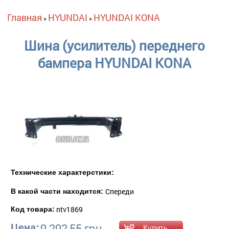
Вы здесь
Главная
HYUNDAI
HYUNDAI KONA
»
»
Шина (усилитель) переднего
бампера HYUNDAI KONA
Технические характерстики:
Спереди
В какой части находится:
ntv1869
Код товара:
9 292,55 грн.
Цена: