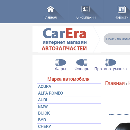
Главная
О компании
Новости
Форма пои
Поиск
Фары
Фонарь
Противотуманка
Марка автомобиля
Вы здесь
Главная
»
ACURA
ALFA ROMEO
AUDI
BMW
BUICK
BYD
CHERY