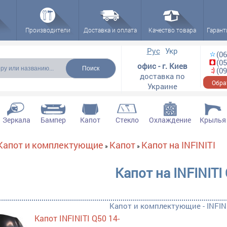
Производители
Доставка и оплата
Качество товара
Гарант
ска
Рус
Укр
(06
(05
офис - г. Киев
(09
доставка по
Обра
Украине
Зеркала
Бампер
Капот
Стекло
Охлаждение
Крылья
Капот и комплектующие
Капот
Капот на INFINITI
»
»
Капот на INFINITI
Капот и комплектующие - INFINI
Капот INFINITI Q50 14-