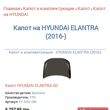
Вы здесь
Главная
Капот и комплектующие
Капот
Капот
»
»
»
на HYUNDAI
Капот на HYUNDAI ELANTRA
(2016-)
Капот и комплектующие - HYUNDAI ELANTRA (2016-)
Капот HYUNDAI ELANTRA AD
Качество детали:
Высокое
Производитель:
FPS
Артикул:
FP 3252 280
5 757,95 грн.