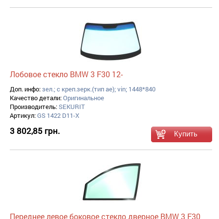
Лобовое стекло BMW 3 F30 12-
Доп. инфо:
зел.; с креп.зерк.(тип aе); vin; 1448*840
Качество детали:
Оригинальное
Производитель:
SEKURIT
Артикул:
GS 1422 D11-X
3 802,85 грн.
Переднее левое боковое стекло дверное BMW 3 F30