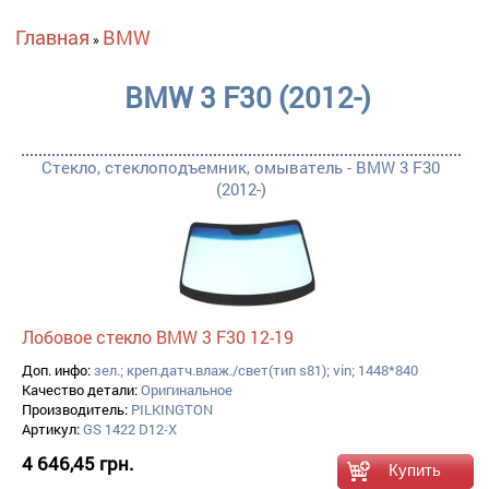
Вы здесь
Главная
BMW
»
BMW 3 F30 (2012-)
Стекло, стеклоподъемник, омыватель - BMW 3 F30
(2012-)
Лобовое стекло BMW 3 F30 12-19
Доп. инфо:
зел.; креп.датч.влаж./свет(тип s81); vin; 1448*840
Качество детали:
Оригинальное
Производитель:
PILKINGTON
Артикул:
GS 1422 D12-X
4 646,45 грн.