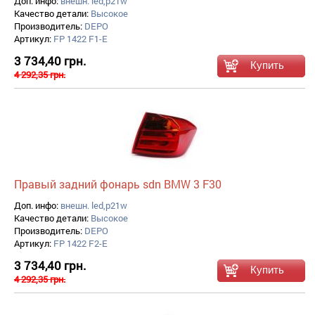
Доп. инфо:
внешн. led,p21w
Качество детали:
Высокое
Производитель:
DEPO
Артикул:
FP 1422 F1-E
3 734,40 грн.
4 292,35 грн.
Правый задний фонарь sdn BMW 3 F30
Доп. инфо:
внешн. led,p21w
Качество детали:
Высокое
Производитель:
DEPO
Артикул:
FP 1422 F2-E
3 734,40 грн.
4 292,35 грн.