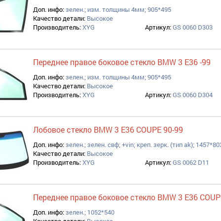
Доп. инфо:
зелен.; изм. толщины 4мм; 905*495
Качество детали:
Высокое
Производитель:
XYG
Артикул:
GS 0060 D303
Переднее правое боковое стекло BMW 3 E36 -99
Доп. инфо:
зелен.; изм. толщины 4мм; 905*495
Качество детали:
Высокое
Производитель:
XYG
Артикул:
GS 0060 D304
Лобовое стекло BMW 3 E36 COUPE 90-99
Доп. инфо:
зелен.; зелен. свф; +vin; креп. зерк. (тип ak); 1457*80
Качество детали:
Высокое
Производитель:
XYG
Артикул:
GS 0062 D11
Переднее правое боковое стекло BMW 3 E36 COUP
Доп. инфо:
зелен.; 1052*540