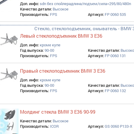
Доп. инфо:
sdn без спойлерадлина/подъем/сила=295/80/480n
ктующие filter
Качество детали:
Высокое
Производитель:
FPS
Артикул:
FP 0060 535
ара filter
Стекло, стеклоподъемник, омыватель - BMW 3 
Левый стеклоподъемник BMW 3 E36
Доп. инфо:
кроме купе
Год выпуска:
90-00
Качество детали:
Высок
ль filter
Производитель:
FPS
Артикул:
FP 0060 131
ilter
Правый стеклоподъемник BMW 3 E36
Доп. инфо:
кроме купе
Год выпуска:
90-00
Качество детали:
Высок
Производитель:
FPS
Артикул:
FP 0060 132
Молдинг стекла BMW 3 E36 90-99
Качество детали:
Высокое
Производитель:
ICOR
Артикул:
GS 0060 P133-X