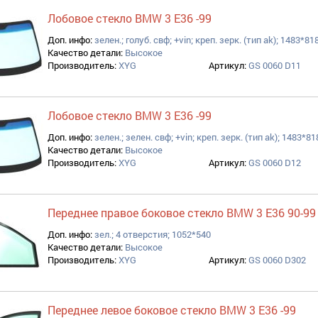
Лобовое стекло BMW 3 E36 -99
Доп. инфо:
зелен.; голуб. свф; +vin; креп. зерк. (тип ak); 1483*81
Качество детали:
Высокое
Производитель:
XYG
Артикул:
GS 0060 D11
Лобовое стекло BMW 3 E36 -99
Доп. инфо:
зелен.; зелен. свф; +vin; креп. зерк. (тип ak); 1483*81
Качество детали:
Высокое
Производитель:
XYG
Артикул:
GS 0060 D12
Переднее правое боковое стекло BMW 3 E36 90-99
Доп. инфо:
зел.; 4 отверстия; 1052*540
Качество детали:
Высокое
Производитель:
XYG
Артикул:
GS 0060 D302
Переднее левое боковое стекло BMW 3 E36 -99