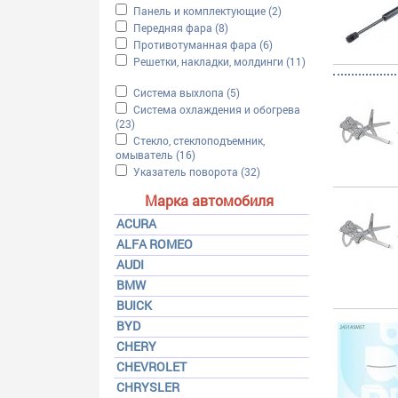
Apply Панель и комплектующие filter
Панель и комплектующие (2)
Apply Панель и компле
Apply Передняя фара filter
Передняя фара (8)
Apply Передняя фара filter
Apply Противотуманная фара filter
Противотуманная фара (6)
Apply Противотуманная ф
Apply Решетки, накладки, молдинги filter
Решетки, накладки, молдинги (11)
Apply Решетки, накладки, молдинги filter
Apply Система выхлопа filter
Система выхлопа (5)
Apply Система выхлопа filter
Apply Система охлаждения и обогрева filter
Система охлаждения и обогрева
(23)
Apply Система охлаждения и обогрева filter
Apply Стекло, стеклоподъемник, омыватель filter
Стекло, стеклоподъемник,
омыватель (16)
Apply Стекло, стеклоподъемник, омывате
Apply Указатель поворота filter
Указатель поворота (32)
Apply Указатель поворота f
Марка автомобиля
ACURA
ALFA ROMEO
AUDI
BMW
BUICK
BYD
CHERY
CHEVROLET
CHRYSLER