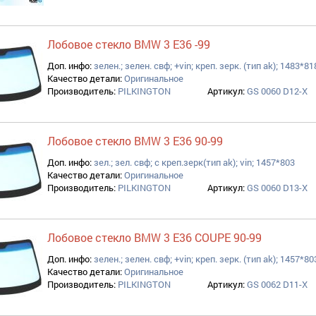
Лобовое стекло BMW 3 E36 -99
Доп. инфо:
зелен.; зелен. свф; +vin; креп. зерк. (тип ak); 1483*81
Качество детали:
Оригинальное
Производитель:
PILKINGTON
Артикул:
GS 0060 D12-X
Лобовое стекло BMW 3 E36 90-99
Доп. инфо:
зел.; зел. свф; с креп.зерк(тип ak); vin; 1457*803
Качество детали:
Оригинальное
Производитель:
PILKINGTON
Артикул:
GS 0060 D13-X
Лобовое стекло BMW 3 E36 COUPE 90-99
Доп. инфо:
зелен.; зелен. свф; +vin; креп. зерк. (тип ak); 1457*80
Качество детали:
Оригинальное
Производитель:
PILKINGTON
Артикул:
GS 0062 D11-X