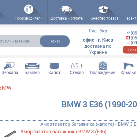
Производители
Доставка и оплата
Качество товара
Гарант
ска
Рус
Укр
(06
(05
офис - г. Киев
(09
доставка по
Обра
Украине
Зеркала
Бампер
Капот
Стекло
Охлаждение
Крылья
BMW
ектующие filter
BMW 3 E36 (1990-20
ектующие filter
Амортизатор багажника (капота) - BMW 3 E3
ющие filter
Амортизатор багажника BMW 3 (E36)