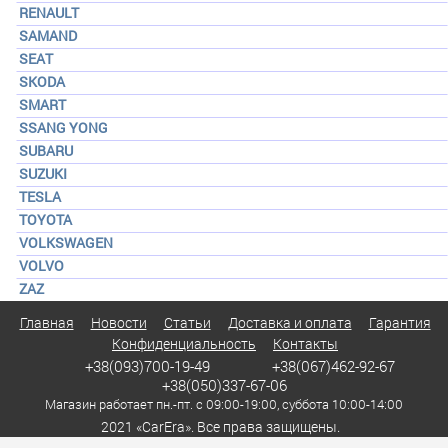
RENAULT
SAMAND
SEAT
SKODA
SMART
SSANG YONG
SUBARU
SUZUKI
TESLA
TOYOTA
VOLKSWAGEN
VOLVO
ZAZ
Главная
Новости
Статьи
Доставка и оплата
Гарантия
Конфиденциальность
Контакты
+38(093)700-19-49
+38(067)462-92-67
+38(050)337-67-06
Магазин работает пн.-пт. с 09:00-19:00, суббота 10:00-14:00
2021 «CarEra». Все права защищены.