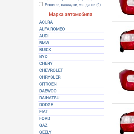
Apply Решетки, накладки, молдинги filter
Решетки, накладки, молдинги (9)
Apply Решетки, накл
Марка автомобиля
ACURA
ALFA ROMEO
AUDI
BMW
BUICK
BYD
CHERY
CHEVROLET
CHRYSLER
CITROEN
DAEWOO
DAIHATSU
DODGE
FIAT
FORD
GAZ
GEELY