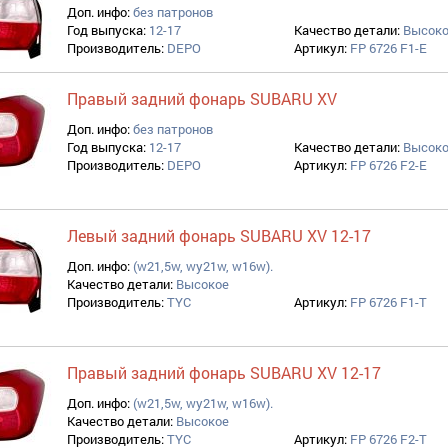
Доп. инфо:
без патронов
адки, молдинги filter
Год выпуска:
12-17
Качество детали:
Высок
Производитель:
DEPO
Артикул:
FP 6726 F1-E
Правый задний фонарь SUBARU XV
Доп. инфо:
без патронов
Год выпуска:
12-17
Качество детали:
Высок
Производитель:
DEPO
Артикул:
FP 6726 F2-E
Левый задний фонарь SUBARU XV 12-17
Доп. инфо:
(w21,5w, wy21w, w16w).
Качество детали:
Высокое
Производитель:
TYC
Артикул:
FP 6726 F1-T
Правый задний фонарь SUBARU XV 12-17
Доп. инфо:
(w21,5w, wy21w, w16w).
Качество детали:
Высокое
Производитель:
TYC
Артикул:
FP 6726 F2-T