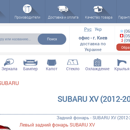
Производители
Доставка и оплата
Качество товара
Гарант
ска
Рус
Укр
(06
(05
офис - г. Киев
(09
доставка по
Обра
Украине
Зеркала
Бампер
Капот
Стекло
Охлаждение
Крылья
SUBARU
ектующие filter
SUBARU XV (2012-2
ющие filter
Задний фонарь - SUBARU XV (2012-
ктующие filter
Левый задний фонарь SUBARU XV
ара filter