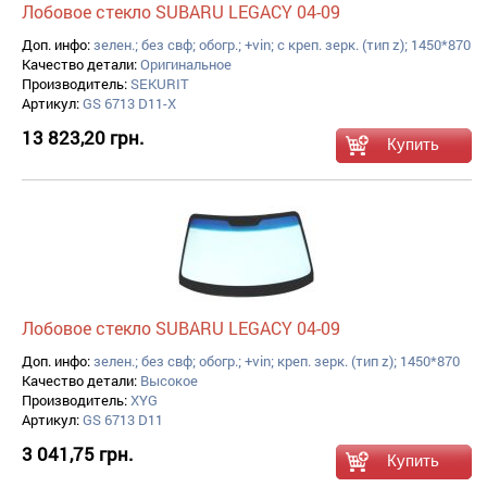
Лобовое стекло SUBARU LEGACY 04-09
Доп. инфо:
зелен.; без свф; обогр.; +vin; с креп. зерк. (тип z); 1450*870
Качество детали:
Оригинальное
Производитель:
SEKURIT
Артикул:
GS 6713 D11-X
13 823,20 грн.
Лобовое стекло SUBARU LEGACY 04-09
Доп. инфо:
зелен.; без свф; обогр.; +vin; креп. зерк. (тип z); 1450*870
Качество детали:
Высокое
Производитель:
XYG
Артикул:
GS 6713 D11
3 041,75 грн.