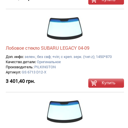
Лобовое стекло SUBARU LEGACY 04-09
Доп. инфо:
зелен.; без свф; +vin; с креп. зерк. (тип z); 1450*870
Качество детали:
Оригинальное
Производитель:
PILKINGTON
Артикул:
GS 6713 D12-X
3 401,40 грн.