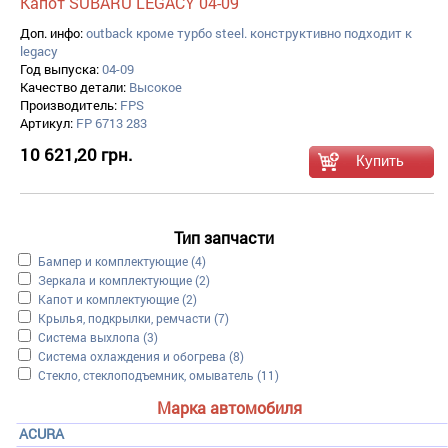
Капот SUBARU LEGACY 04-09
Доп. инфо:
outback кроме турбо steel. конструктивно подходит к
legacy
Год выпуска:
04-09
Качество детали:
Высокое
Производитель:
FPS
Артикул:
FP 6713 283
10 621,20 грн.
Тип запчасти
Apply Бампер и комплектующие filter
Бампер и комплектующие (4)
Apply Зеркала и комплектующие filter
Зеркала и комплектующие (2)
Apply Капот и комплектующие filter
Капот и комплектующие (2)
Apply Крылья, подкрылки, ремчасти filter
Крылья, подкрылки, ремчасти (7)
Apply Система выхлопа filter
Система выхлопа (3)
Apply Система охлаждения и обогрева filter
Система охлаждения и обогрева (8)
Apply Стекло, стеклоподъемник, омыватель filter
Стекло, стеклоподъемник, омыватель (11)
Марка автомобиля
ACURA