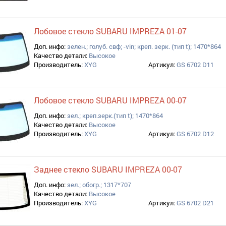
Лобовое стекло SUBARU IMPREZA 01-07
Доп. инфо:
зелен.; голуб. свф; -vin; креп. зерк. (тип t); 1470*864
Качество детали:
Высокое
Производитель:
XYG
Артикул:
GS 6702 D11
Лобовое стекло SUBARU IMPREZA 00-07
Доп. инфо:
зел.; креп.зерк.(тип t); 1470*864
Качество детали:
Высокое
Производитель:
XYG
Артикул:
GS 6702 D12
Заднее стекло SUBARU IMPREZA 00-07
Доп. инфо:
зел.; обогр.; 1317*707
Качество детали:
Высокое
Производитель:
XYG
Артикул:
GS 6702 D21