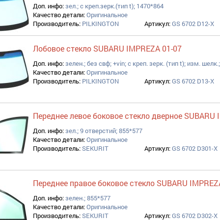
Доп. инфо:
зел.; с креп.зерк.(тип t); 1470*864
Качество детали:
Оригинальное
Производитель:
PILKINGTON
Артикул:
GS 6702 D12-X
Лобовое стекло SUBARU IMPREZA 01-07
Доп. инфо:
зелен.; без свф; +vin; с креп. зерк. (тип t); изм. шелк
Качество детали:
Оригинальное
Производитель:
PILKINGTON
Артикул:
GS 6702 D13-X
Переднее левое боковое стекло дверное SUBARU 
Доп. инфо:
зел.; 9 отверстий; 855*577
Качество детали:
Оригинальное
Производитель:
SEKURIT
Артикул:
GS 6702 D301-X
Переднее правое боковое стекло SUBARU IMPREZ
Доп. инфо:
зелен.; 855*577
Качество детали:
Оригинальное
Производитель:
SEKURIT
Артикул:
GS 6702 D302-X