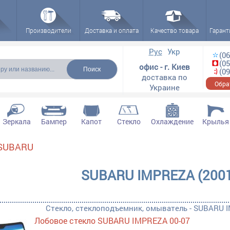
Производители
Доставка и оплата
Качество товара
Гарант
ска
Рус
Укр
(06
(05
офис - г. Киев
(09
доставка по
Обра
Украине
Зеркала
Бампер
Капот
Стекло
Охлаждение
Крылья
SUBARU
ектующие filter
рылки, ремчасти filter
SUBARU IMPREZA (2001
ара filter
Стекло, стеклоподъемник, омыватель - SUBARU I
Лобовое стекло SUBARU IMPREZA 00-07
ль filter