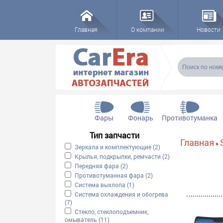
Главная
О компании
Новости
Форма пои
Поиск
Фары
Фонарь
Противотуманка
Тип запчасти
Вы здесь
Главная
»
Apply Зеркала и комплектующие filter
Зеркала и комплектующие (2)
Apply Зеркала и компл
Apply Крылья, подкрылки, ремчасти filter
Крылья, подкрылки, ремчасти (2)
Apply Крылья, подк
Apply Передняя фара filter
Передняя фара (2)
Apply Передняя фара filter
Apply Противотуманная фара filter
Противотуманная фара (2)
Apply Противотуманная ф
Apply Система выхлопа filter
Система выхлопа (1)
Apply Система выхлопа filter
Apply Система охлаждения и обогрева filter
Система охлаждения и обогрева
(7)
Apply Система охлаждения и обогрева filter
Apply Стекло, стеклоподъемник, омыватель filter
Стекло, стеклоподъемник,
омыватель (11)
Apply Стекло, стеклоподъемник, омывате