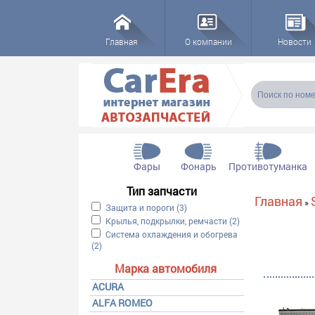
Главная
О компании
Новости
Форма пои
Поиск
Фары
Фонарь
Противотуманка
Тип запчасти
Вы здесь
Главная
»
Apply Защита и пороги filter
Защита и пороги (3)
Apply Защита и пороги filter
Apply Крылья, подкрылки, ремчасти filter
Крылья, подкрылки, ремчасти (2)
Apply Крылья, подк
Apply Система охлаждения и обогрева filter
Система охлаждения и обогрева
(2)
Apply Система охлаждения и обогрева filter
Марка автомобиля
ACURA
ALFA ROMEO