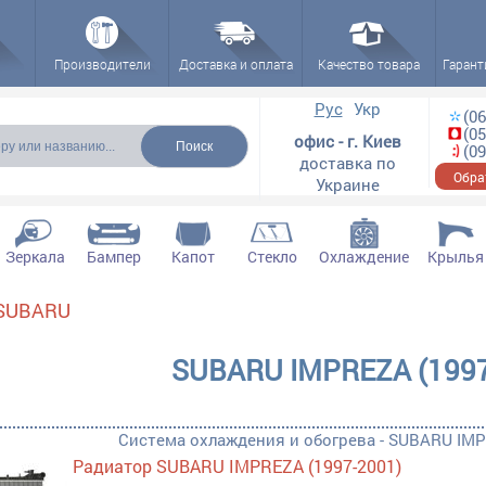
Производители
Доставка и оплата
Качество товара
Гарант
ска
Рус
Укр
(06
(05
офис - г. Киев
(09
доставка по
Обра
Украине
Зеркала
Бампер
Капот
Стекло
Охлаждение
Крылья
SUBARU
рылки, ремчасти filter
SUBARU IMPREZA (1997
Система охлаждения и обогрева - SUBARU IMP
Радиатор SUBARU IMPREZA (1997-2001)